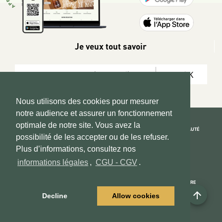
Je veux tout savoir
OK
Nous utilisons des cookies pour mesurer
notre audience et assurer un fonctionnement
optimale de notre site. Vous avez la
REJOIGNEZ LA COMMUNAUTÉ
possibilité de les accepter ou de les refuser.
Copyright 2026 © www.hadeen-place.fr
Plus d’informations, consultez nos
informations légales
,
CGU - CGV
.
Based on Kate&You MarketPlace’ solution
ESPACE INFORMATIONS
PAIEMENT SÉCURISÉ
NOUS CONNAÎTRE
arrow_upward
Mon compte
Informations Légales
Decline
Allow cookies
Espace Vendeurs
CGU - CGV
Contactez - nous
Centre d'aide