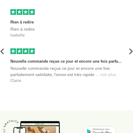
Rien à redire
Rien à redire
Isabelle
Précédent
S
Nouvelle commande reçue ce jour et encore une fois parfaitement satisfaite, l'envoi est très rapide et les produits sont toujours conditionnés de manière personnalisés. L'avantage de commander auprès de créateurs indépendants.
Nouvelle commande reçue ce jour et encore une fois
parfaitement satisfaite, l'envoi est très rapide ...
voir plus
Claire