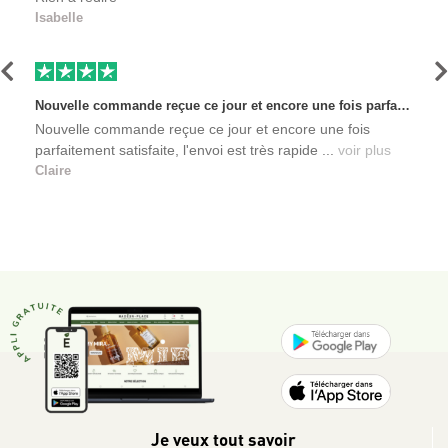
Isabelle
Précédent
S
Nouvelle commande reçue ce jour et encore une fois parfaitement satisfaite, l'envoi est très rapide et les produits sont toujours conditionnés de manière personnalisés. L'avantage de commander auprès de créateurs indépendants.
Nouvelle commande reçue ce jour et encore une fois
parfaitement satisfaite, l'envoi est très rapide ...
voir plus
Claire
Je veux tout savoir