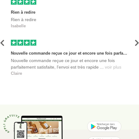
Rien à redire
Rien à redire
Isabelle
Précédent
S
Nouvelle commande reçue ce jour et encore une fois parfaitement satisfaite, l'envoi est très rapide et les produits sont toujours conditionnés de manière personnalisés. L'avantage de commander auprès de créateurs indépendants.
Nouvelle commande reçue ce jour et encore une fois
parfaitement satisfaite, l'envoi est très rapide ...
voir plus
Claire