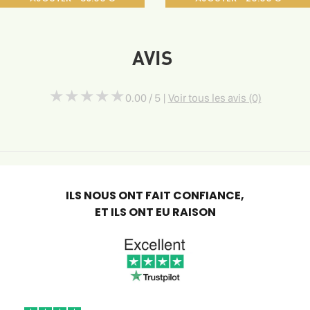
AVIS
( )
( )
( )
( )
( )
★
★
★
★
★
★
★
★
★
★
0.00 / 5 |
Voir tous les avis (0)
ILS NOUS ONT FAIT CONFIANCE,
ET ILS ONT EU RAISON