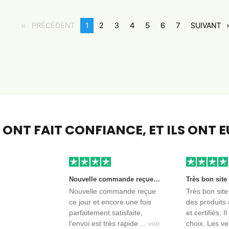
PRÉCÉDENT
page
You're
1
page
2
page
3
page
4
page
5
page
6
page
7
SUIVANT
p
on
page
S ONT FAIT CONFIANCE,
ET ILS ONT 
Nouvelle commande reçue ce jour et encore une fois parfaitement satisfaite, l'envoi est très rapide et les produits sont toujours conditionnés de manière personnalisés. L'avantage de commander auprès de créateurs indépendants.
Nouvelle commande reçue
Très bon site
ce jour et encore une fois
des produits 
parfaitement satisfaite,
et certifiés. I
l'envoi est très rapide ...
voir
choix. Les ve