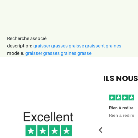
Recherche associé
description:
graisser
grasses
graisse
graissent
graines
modèle:
graisser
grasses
graines
grasse
ILS NOU
Rien à redire
Rien à redire
Précédent