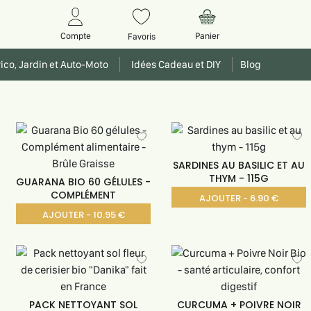
Panier
Compte
Favoris
ico, Jardin et Auto-Moto
Idées Cadeau et DIY
Blog
SARDINES AU BASILIC ET AU
THYM - 115G
GUARANA BIO 60 GÉLULES -
COMPLÉMENT
AJOUTER - 6.90 €
AJOUTER - 10.95 €
PACK NETTOYANT SOL
CURCUMA + POIVRE NOIR