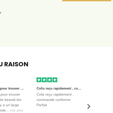
age
EU RAISON
Très bon site pour trouver des produits de beauté bio et certifiés. Il y a un large choix. Les vendeurs sont des entreprises françaises qui propose aussi des produits de qualité et moins chers que ce qu’on peut trouver dans des magasins.
Colis reçu rapidement , commande conforme Parfait
 pour trouver
Colis reçu rapidement ,
de beauté bio
commande conforme
l y a un large
Parfait
Suivant
nde...
voir plus