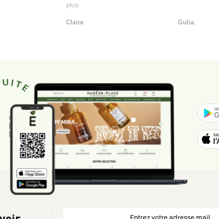
plus
Claire
Gulia
voir