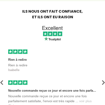
ILS NOUS ONT FAIT CONFIANCE,
ET ILS ONT EU RAISON
Rien à redire
Rien à redire
Isabelle
Précédent
S
Nouvelle commande reçue ce jour et encore une fois parfaitement satisfaite, l'envoi est très rapide et les produits sont toujours conditionnés de manière personnalisés. L'avantage de commander auprès de créateurs indépendants.
Nouvelle commande reçue ce jour et encore une fois
parfaitement satisfaite, l'envoi est très rapide ...
voir plus