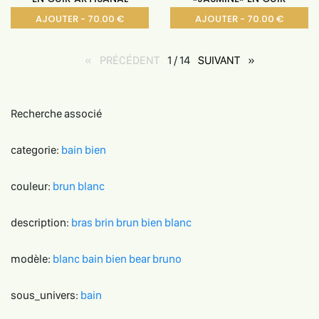
AJOUTER - 70.00 €
AJOUTER - 70.00 €
PRÉCÉDENT
page
1 / 14
SUIVANT
page
Recherche associé
categorie:
bain
bien
couleur:
brun
blanc
description:
bras
brin
brun
bien
blanc
modèle:
blanc
bain
bien
bear
bruno
sous_univers:
bain