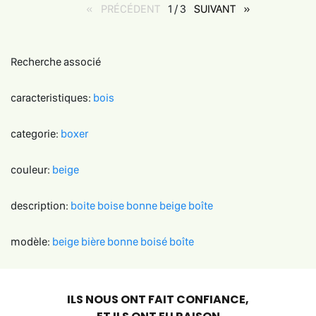
PRÉCÉDENT
page
1 / 3
SUIVANT
page
Recherche associé
caracteristiques:
bois
categorie:
boxer
couleur:
beige
description:
boite
boise
bonne
beige
boîte
modèle:
beige
bière
bonne
boisé
boîte
ILS NOUS ONT FAIT CONFIANCE,