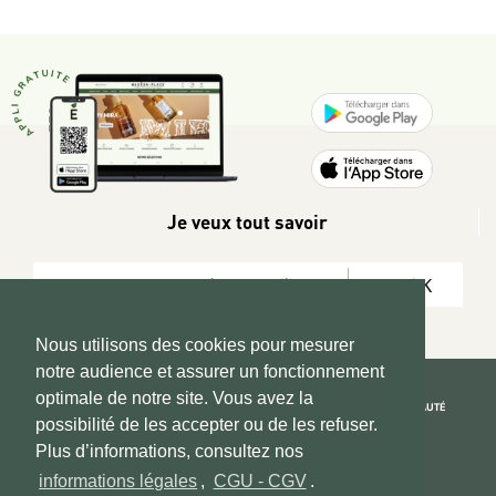
Je veux tout savoir
OK
Nous utilisons des cookies pour mesurer
notre audience et assurer un fonctionnement
optimale de notre site. Vous avez la
REJOIGNEZ LA COMMUNAUTÉ
possibilité de les accepter ou de les refuser.
Copyright 2026 © www.hadeen-place.fr
Plus d’informations, consultez nos
informations légales
,
CGU - CGV
.
Based on Kate&You MarketPlace’ solution