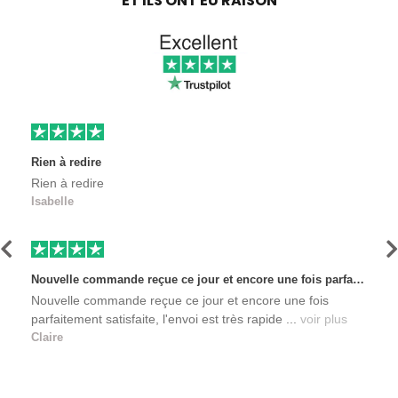
ET ILS ONT EU RAISON
Rien à redire
Rien à redire
Isabelle
Précédent
S
Nouvelle commande reçue ce jour et encore une fois parfaitement satisfaite, l'envoi est très rapide et les produits sont toujours conditionnés de manière personnalisés. L'avantage de commander auprès de créateurs indépendants.
Nouvelle commande reçue ce jour et encore une fois
parfaitement satisfaite, l'envoi est très rapide ...
voir plus
Claire