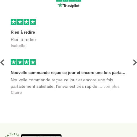
Rien à redire
Rien à redire
Isabelle
Précédent
S
Nouvelle commande reçue ce jour et encore une fois parfaitement satisfaite, l'envoi est très rapide et les produits sont toujours conditionnés de manière personnalisés. L'avantage de commander auprès de créateurs indépendants.
Nouvelle commande reçue ce jour et encore une fois
parfaitement satisfaite, l'envoi est très rapide ...
voir plus
Claire