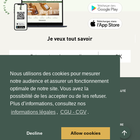
Je veux tout savoir
OK
Nous utilisons des cookies pour mesurer
notre audience et assurer un fonctionnement
optimale de notre site. Vous avez la
REJOIGNEZ LA COMMUNAUTÉ
possibilité de les accepter ou de les refuser.
Copyright 2026 © www.hadeen-place.fr
Plus d’informations, consultez nos
informations légales
,
CGU - CGV
.
Based on Kate&You MarketPlace’ solution
ESPACE INFORMATIONS
PAIEMENT SÉCURISÉ
NOUS CONNAÎTRE
arrow_upward
Mon compte
Informations Légales
Decline
Allow cookies
Espace Vendeurs
CGU - CGV