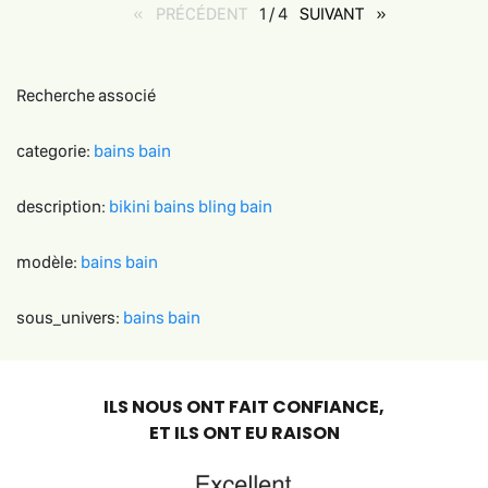
PRÉCÉDENT
page
1 / 4
SUIVANT
page
Recherche associé
categorie:
bains
bain
description:
bikini
bains
bling
bain
modèle:
bains
bain
sous_univers:
bains
bain
ILS NOUS ONT FAIT CONFIANCE,
ET ILS ONT EU RAISON