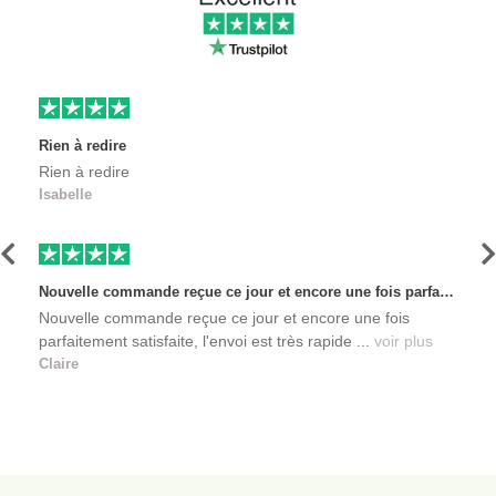
Rien à redire
Rien à redire
Isabelle
Précédent
S
Nouvelle commande reçue ce jour et encore une fois parfaitement satisfaite, l'envoi est très rapide et les produits sont toujours conditionnés de manière personnalisés. L'avantage de commander auprès de créateurs indépendants.
Nouvelle commande reçue ce jour et encore une fois
parfaitement satisfaite, l'envoi est très rapide ...
voir plus
Claire