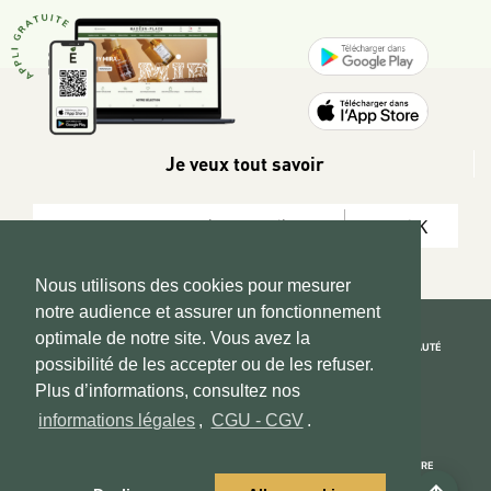
Je veux tout savoir
OK
Nous utilisons des cookies pour mesurer
notre audience et assurer un fonctionnement
optimale de notre site. Vous avez la
REJOIGNEZ LA COMMUNAUTÉ
possibilité de les accepter ou de les refuser.
Copyright 2026 © www.hadeen-place.fr
Plus d’informations, consultez nos
informations légales
,
CGU - CGV
.
Based on Kate&You MarketPlace’ solution
ESPACE INFORMATIONS
PAIEMENT SÉCURISÉ
NOUS CONNAÎTRE
Mon compte
Informations Légales