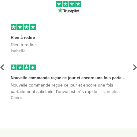
Rien à redire
Rien à redire
Isabelle
Précédent
S
Nouvelle commande reçue ce jour et encore une fois parfaitement satisfaite, l'envoi est très rapide et les produits sont toujours conditionnés de manière personnalisés. L'avantage de commander auprès de créateurs indépendants.
Nouvelle commande reçue ce jour et encore une fois
parfaitement satisfaite, l'envoi est très rapide ...
voir plus
Claire