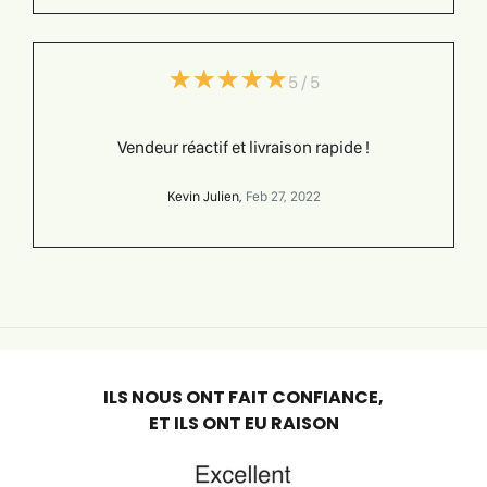
(*)
(*)
(*)
(*)
(*)
★
★
★
★
★
★
★
★
★
★
5 / 5
Vendeur réactif et livraison rapide !
Kevin Julien,
Feb 27, 2022
ILS NOUS ONT FAIT CONFIANCE,
ET ILS ONT EU RAISON