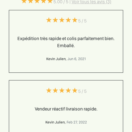
★
★
★
★
★
★
★
★
★
★
5.00 / 5 |
Voir tous les avis (3)
(*)
(*)
(*)
(*)
(*)
★
★
★
★
★
★
★
★
★
★
5 / 5
Expédition très rapide et colis parfaitement bien.
Emballé.
Kevin Julien,
Jun 6, 2021
(*)
(*)
(*)
(*)
(*)
★
★
★
★
★
★
★
★
★
★
5 / 5
Vendeur réactif livraison rapide.
Kevin Julien,
Feb 27, 2022