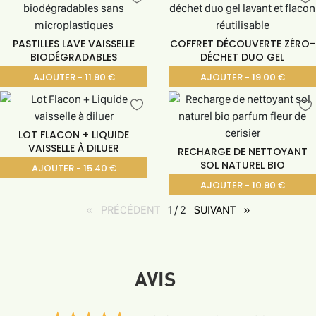
PASTILLES LAVE VAISSELLE
COFFRET DÉCOUVERTE ZÉRO-
BIODÉGRADABLES
DÉCHET DUO GEL
AJOUTER - 11.90 €
AJOUTER - 19.00 €
LOT FLACON + LIQUIDE
VAISSELLE À DILUER
RECHARGE DE NETTOYANT
SOL NATUREL BIO
AJOUTER - 15.40 €
AJOUTER - 10.90 €
PRÉCÉDENT
page
1 / 2
SUIVANT
page
AVIS
(*)
(*)
(*)
(*)
(*)