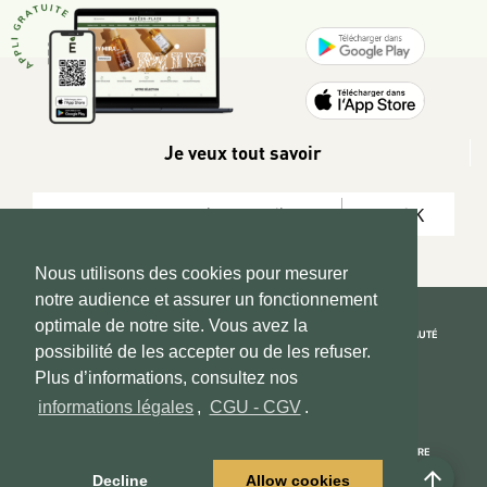
Je veux tout savoir
OK
Nous utilisons des cookies pour mesurer
notre audience et assurer un fonctionnement
optimale de notre site. Vous avez la
REJOIGNEZ LA COMMUNAUTÉ
possibilité de les accepter ou de les refuser.
Copyright 2026 © www.hadeen-place.fr
Plus d’informations, consultez nos
informations légales
,
CGU - CGV
.
Based on Kate&You MarketPlace’ solution
ESPACE INFORMATIONS
PAIEMENT SÉCURISÉ
NOUS CONNAÎTRE
arrow_upward
Mon compte
Informations Légales
Decline
Allow cookies