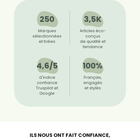
250
3,5K
Marques
Articles éco-
sélectionnées
conçus
et triées
de qualité et
tendance
4,6/5
100%
d'indice
Français,
confiance
engagés
Truspilot et
et stylés
Google
ILS NOUS ONT FAIT CONFIANCE,