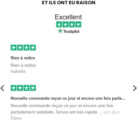
ET ILS ONT EU RAISON
Rien à redire
Rien à redire
Isabelle
Précédent
S
Nouvelle commande reçue ce jour et encore une fois parfaitement satisfaite, l'envoi est très rapide et les produits sont toujours conditionnés de manière personnalisés. L'avantage de commander auprès de créateurs indépendants.
Nouvelle commande reçue ce jour et encore une fois
parfaitement satisfaite, l'envoi est très rapide ...
voir plus
Claire