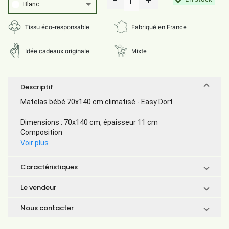
-
+
1
Blanc
Tissu éco-responsable
Fabriqué en France
Idée cadeaux originale
Mixte
Descriptif
Matelas bébé 70x140 cm climatisé - Easy Dort
Dimensions : 70x140 cm, épaisseur 11 cm
Composition
Voir plus
Caractéristiques
Le vendeur
Nous contacter