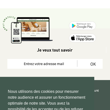
Je veux tout savoir
OK
REJOIGNEZ LA COMMUNAUTÉ
Nous utilisons des cookies pour mesurer
notre audience et assurer un fonctionnement
Copyright 2026 © www.hadeen-place.fr
optimale de notre site. Vous avez la
possibilité de les accepter ou de les refuser.
Based on Kate&You MarketPlace’ solution