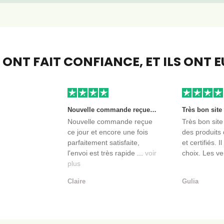
S ONT FAIT CONFIANCE,
ET ILS ONT 
Nouvelle commande reçue ce jour et encore une fois parfaitement satisfaite, l'envoi est très rapide et les produits sont toujours conditionnés de manière personnalisés. L'avantage de commander auprès de créateurs indépendants.
Nouvelle commande reçue
Très bon site
ce jour et encore une fois
des produits 
parfaitement satisfaite,
et certifiés. I
l'envoi est très rapide ...
voir
choix. Les ve
plus
Claire
Gulia