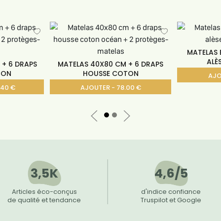
MATELAS 
ALÈ
 + 6 DRAPS
MATELAS 40X80 CM + 6 DRAPS
TON
HOUSSE COTON
AJO
.40 €
AJOUTER - 78.00 €
3,5K
4,6/5
Articles éco-conçus
d'indice confiance
de qualité et tendance
Truspilot et Google