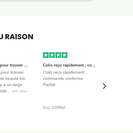
EU RAISON
Très bon site pour trouver des produits de beauté bio et certifiés. Il y a un large choix. Les vendeurs sont des entreprises françaises qui propose aussi des produits de qualité et moins chers que ce qu’on peut trouver dans des magasins.
Colis reçu rapidement , commande conforme Parfait
 pour trouver
Colis reçu rapidement ,
de beauté bio
commande conforme
l y a un large
Parfait
Suivant
nde...
voir plus
Eric CORNA