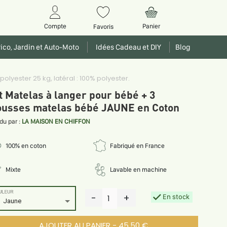
Panier
Compte
Favoris
ico, Jardin et Auto-Moto
Idées Cadeau et DIY
Blog
lyester 25 kg, latéral : 100% polyester.
t Matelas à langer pour bébé + 3
usses matelas bébé JAUNE en Coton
du par :
LA MAISON EN CHIFFON
100% en coton
Fabriqué en France
Mixte
Lavable en machine
ULEUR
-
+
En stock
1
Jaune
AJOUTER AU PANIER - 45.50 €