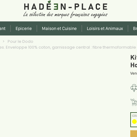
ant
Epicerie
Maison et Cuisine
Loisirs et Animaux
Br
e
Pour le Dodo
s. Enveloppe 100% coton, garnissage central : fibre thermoformable po
Ki
Ho
Ven
CO