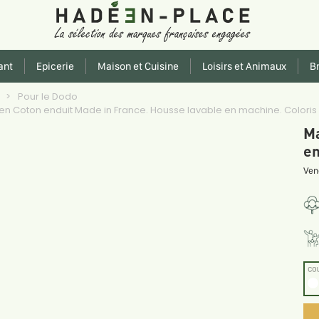
ant
Epicerie
Maison et Cuisine
Loisirs et Animaux
Br
e
Pour le Dodo
 Coton enduit Made in France. Housse lavable en machine. Coloris au
Ma
en
Ven
CO