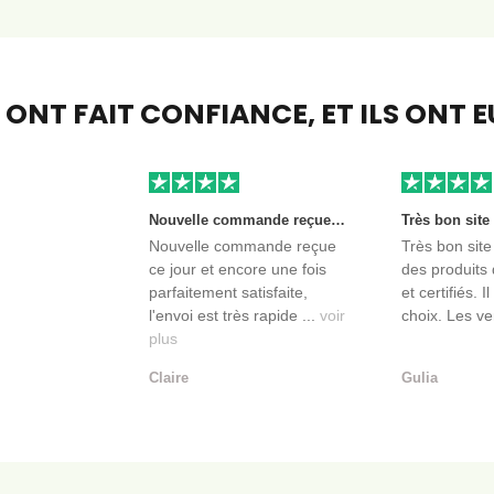
S ONT FAIT CONFIANCE,
ET ILS ONT 
Nouvelle commande reçue ce jour et encore une fois parfaitement satisfaite, l'envoi est très rapide et les produits sont toujours conditionnés de manière personnalisés. L'avantage de commander auprès de créateurs indépendants.
Nouvelle commande reçue
Très bon site
ce jour et encore une fois
des produits 
parfaitement satisfaite,
et certifiés. I
l'envoi est très rapide ...
voir
choix. Les ve
plus
Claire
Gulia