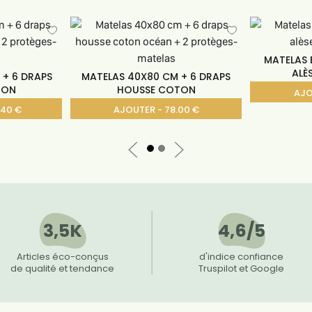
MATELAS 
ALÈ
 + 6 DRAPS
MATELAS 40X80 CM + 6 DRAPS
TON
HOUSSE COTON
AJO
.40 €
AJOUTER - 78.00 €
3,5K
4,6/5
Articles éco-conçus
d'indice confiance
de qualité et tendance
Truspilot et Google