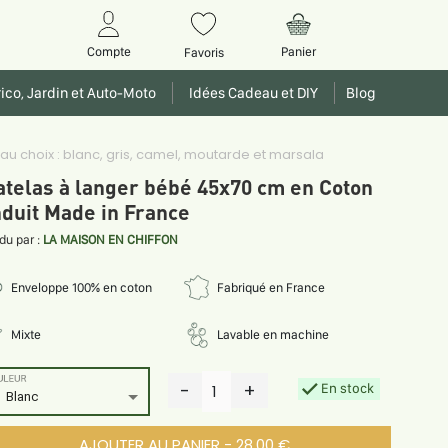
Panier
Compte
Favoris
ico, Jardin et Auto-Moto
Idées Cadeau et DIY
Blog
 choix : blanc, gris, camel, moutarde et marsala
telas à langer bébé 45x70 cm en Coton
duit Made in France
du par :
LA MAISON EN CHIFFON
Enveloppe 100% en coton
Fabriqué en France
Mixte
Lavable en machine
ULEUR
-
+
En stock
1
Blanc
AJOUTER AU PANIER - 28.00 €