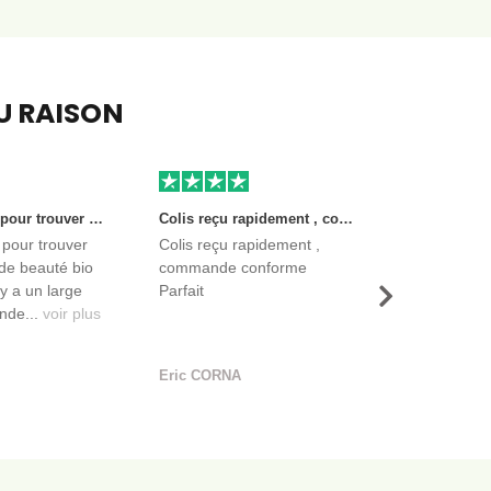
EU RAISON
Très bon site pour trouver des produits de beauté bio et certifiés. Il y a un large choix. Les vendeurs sont des entreprises françaises qui propose aussi des produits de qualité et moins chers que ce qu’on peut trouver dans des magasins.
Colis reçu rapidement , commande conforme Parfait
 pour trouver
Colis reçu rapidement ,
de beauté bio
commande conforme
l y a un large
Parfait
Suivant
nde...
voir plus
Eric CORNA