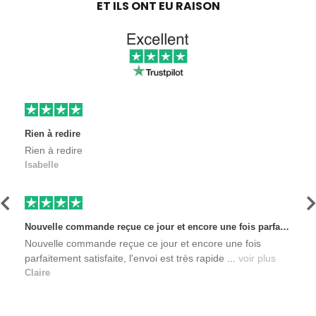
ET ILS ONT EU RAISON
Rien à redire
Rien à redire
Isabelle
Précédent
S
Nouvelle commande reçue ce jour et encore une fois parfaitement satisfaite, l'envoi est très rapide et les produits sont toujours conditionnés de manière personnalisés. L'avantage de commander auprès de créateurs indépendants.
Nouvelle commande reçue ce jour et encore une fois
parfaitement satisfaite, l'envoi est très rapide ...
voir plus
Claire