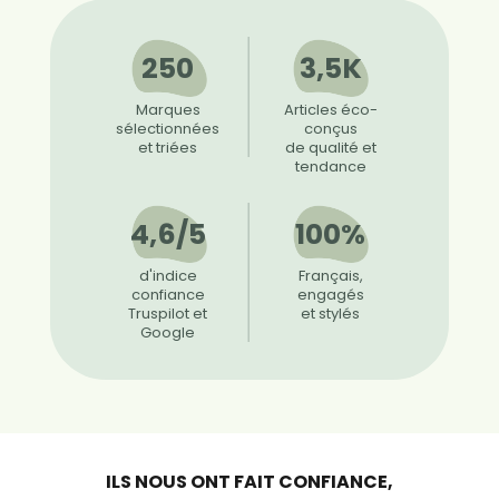
250
3,5K
Marques
Articles éco-
sélectionnées
conçus
et triées
de qualité et
tendance
4,6/5
100%
d'indice
Français,
confiance
engagés
Truspilot et
et stylés
Google
ILS NOUS ONT FAIT CONFIANCE,