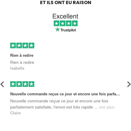
ET ILS ONT EU RAISON
Rien à redire
Rien à redire
Isabelle
Précédent
S
Nouvelle commande reçue ce jour et encore une fois parfaitement satisfaite, l'envoi est très rapide et les produits sont toujours conditionnés de manière personnalisés. L'avantage de commander auprès de créateurs indépendants.
Nouvelle commande reçue ce jour et encore une fois
parfaitement satisfaite, l'envoi est très rapide ...
voir plus
Claire