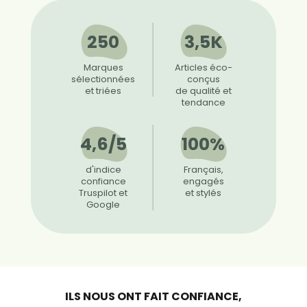
250
3,5K
Marques
Articles éco-
sélectionnées
conçus
et triées
de qualité et
tendance
4,6/5
100%
d'indice
Français,
confiance
engagés
Truspilot et
et stylés
Google
ILS NOUS ONT FAIT CONFIANCE,