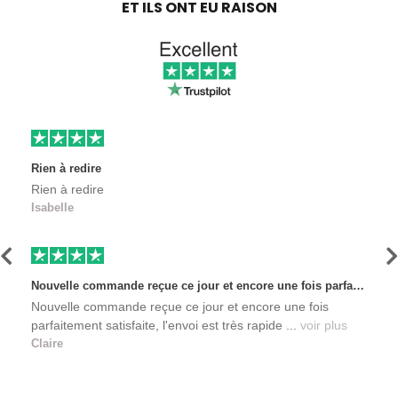
ET ILS ONT EU RAISON
Rien à redire
Rien à redire
Isabelle
Précédent
S
Nouvelle commande reçue ce jour et encore une fois parfaitement satisfaite, l'envoi est très rapide et les produits sont toujours conditionnés de manière personnalisés. L'avantage de commander auprès de créateurs indépendants.
Nouvelle commande reçue ce jour et encore une fois
parfaitement satisfaite, l'envoi est très rapide ...
voir plus
Claire