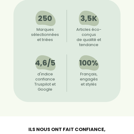
250
3,5K
Marques
Articles éco-
sélectionnées
conçus
et triées
de qualité et
tendance
4,6/5
100%
d'indice
Français,
confiance
engagés
Truspilot et
et stylés
Google
ILS NOUS ONT FAIT CONFIANCE,