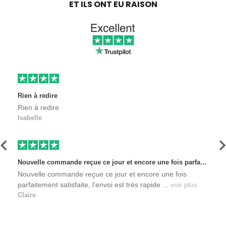
ET ILS ONT EU RAISON
Rien à redire
Rien à redire
Isabelle
Précédent
S
Nouvelle commande reçue ce jour et encore une fois parfaitement satisfaite, l'envoi est très rapide et les produits sont toujours conditionnés de manière personnalisés. L'avantage de commander auprès de créateurs indépendants.
Nouvelle commande reçue ce jour et encore une fois
parfaitement satisfaite, l'envoi est très rapide ...
voir plus
Claire