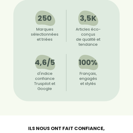
250
3,5K
Marques
Articles éco-
sélectionnées
conçus
et triées
de qualité et
tendance
4,6/5
100%
d'indice
Français,
confiance
engagés
Truspilot et
et stylés
Google
ILS NOUS ONT FAIT CONFIANCE,