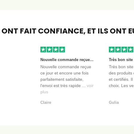
S ONT FAIT CONFIANCE,
ET ILS ONT 
Nouvelle commande reçue ce jour et encore une fois parfaitement satisfaite, l'envoi est très rapide et les produits sont toujours conditionnés de manière personnalisés. L'avantage de commander auprès de créateurs indépendants.
Nouvelle commande reçue
Très bon site
ce jour et encore une fois
des produits 
parfaitement satisfaite,
et certifiés. I
l'envoi est très rapide ...
voir
choix. Les ve
plus
Claire
Gulia