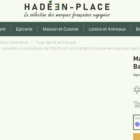
ant
Epicerie
Maison et Cuisine
Loisirs et Animaux
Br
ation Chambre
Tour de Lit et Parure
ns, nacelles ou landaus de 32x72 cm et 3 draps housse en viscose de ba
Ma
Ba
Ven
CO