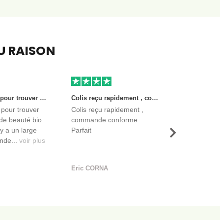
EU RAISON
Très bon site pour trouver des produits de beauté bio et certifiés. Il y a un large choix. Les vendeurs sont des entreprises françaises qui propose aussi des produits de qualité et moins chers que ce qu’on peut trouver dans des magasins.
Colis reçu rapidement , commande conforme Parfait
 pour trouver
Colis reçu rapidement ,
de beauté bio
commande conforme
l y a un large
Parfait
Suivant
nde...
voir plus
Eric CORNA