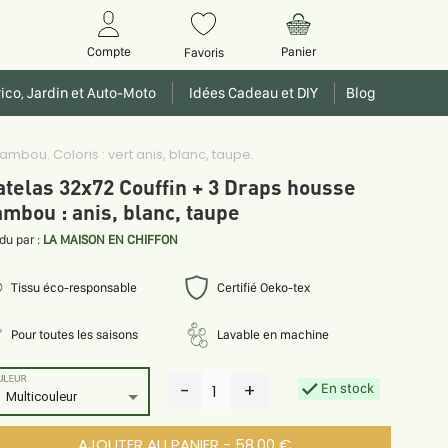
Panier
Compte
Favoris
ico, Jardin et Auto-Moto
Idées Cadeau et DIY
Blog
mbou. Coloris : vert anis, blanc, taupe.
telas 32x72 Couffin + 3 Draps housse
mbou : anis, blanc, taupe
du par :
LA MAISON EN CHIFFON
Tissu éco-responsable
Certifié Oeko-tex
Pour toutes les saisons
Lavable en machine
ULEUR
-
+
En stock
1
Multicouleur
AJOUTER AU PANIER - 58.00 €