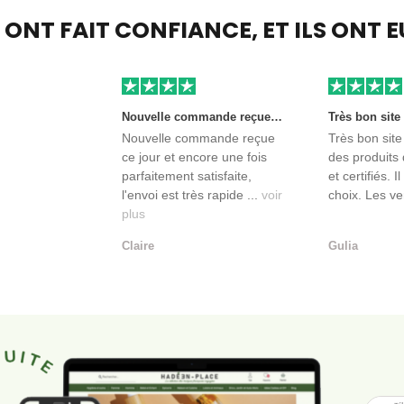
S ONT FAIT CONFIANCE,
ET ILS ONT 
Nouvelle commande reçue ce jour et encore une fois parfaitement satisfaite, l'envoi est très rapide et les produits sont toujours conditionnés de manière personnalisés. L'avantage de commander auprès de créateurs indépendants.
Nouvelle commande reçue
Très bon site
ce jour et encore une fois
des produits 
parfaitement satisfaite,
et certifiés. I
l'envoi est très rapide ...
voir
choix. Les ve
plus
Claire
Gulia