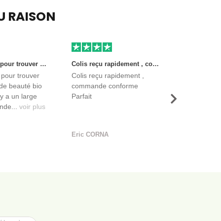
EU RAISON
Très bon site pour trouver des produits de beauté bio et certifiés. Il y a un large choix. Les vendeurs sont des entreprises françaises qui propose aussi des produits de qualité et moins chers que ce qu’on peut trouver dans des magasins.
Colis reçu rapidement , commande conforme Parfait
 pour trouver
Colis reçu rapidement ,
de beauté bio
commande conforme
l y a un large
Parfait
Suivant
nde...
voir plus
Eric CORNA