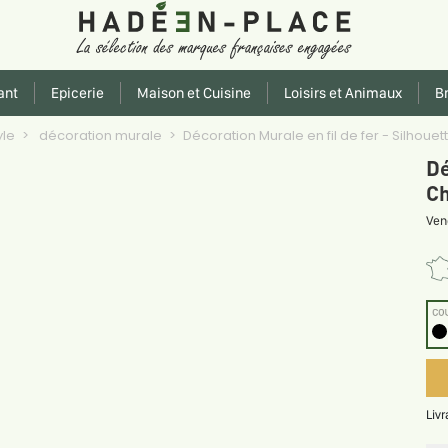
ant
Epicerie
Maison et Cuisine
Loisirs et Animaux
Br
yle
décoration murale
Décoration Murale en fil de fer - Silhouet
Dé
Ch
Ven
CO
Liv