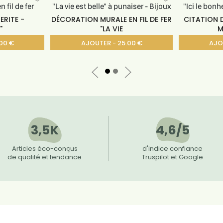
ERITE -
DÉCORATION MURALE EN FIL DE FER
CITATION 
"
"LA VIE
M
00 €
AJOUTER - 25.00 €
AJO
3,5K
4,6/5
Articles éco-conçus
d'indice confiance
de qualité et tendance
Truspilot et Google