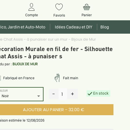
Panier
Compte
Favoris
ico, Jardin et Auto-Moto
Idées Cadeau et DIY
Blog
te Chat Assis - à punaiser sur un mur - Bijoux de Mur
coration Murale en fil de fer - Silhouette
at Assis - à punaiser s
du par :
BIJOUX DE MUR
Fabriqué en France
Fait main
ULEUR
-
+
En stock
1
Noir
AJOUTER AU PANIER - 32.00 €
raison estimée le 12/08/2026