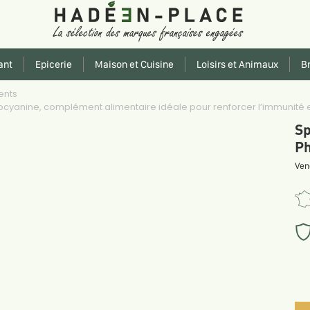
ant
Epicerie
Maison et Cuisine
Loisirs et Animaux
Br
ents
hycocyanine, complément alimentaire idéale pour renforcer l’immunité 
Sp
Ph
Ven