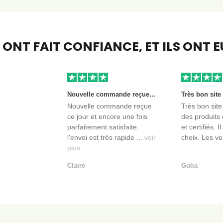
S ONT FAIT CONFIANCE,
ET ILS ONT 
Nouvelle commande reçue ce jour et encore une fois parfaitement satisfaite, l'envoi est très rapide et les produits sont toujours conditionnés de manière personnalisés. L'avantage de commander auprès de créateurs indépendants.
Nouvelle commande reçue
Très bon site
ce jour et encore une fois
des produits 
parfaitement satisfaite,
et certifiés. I
l'envoi est très rapide ...
voir
choix. Les ve
plus
Claire
Gulia