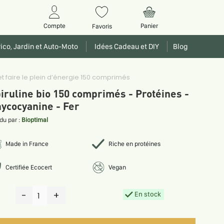
Panier
Compte
Favoris
ico, Jardin et Auto-Moto
Idées Cadeau et DIY
Blog
et faire le plein d’énergie 150 comprimés
iruline bio 150 comprimés - Protéines -
ycocyanine - Fer
du par :
Bioptimal
Made in France
Riche en protéines
Certifiée Ecocert
Vegan
-
+
En stock
1