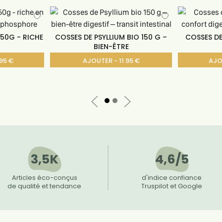
150G - RICHE
COSSES DE PSYLLIUM BIO 150 G –
COSSES DE
N
BIEN-ÊTRE
95 €
AJOUTER - 11.95 €
AJO
3,5K
4,6/5
Articles éco-conçus
d'indice confiance
de qualité et tendance
Truspilot et Google