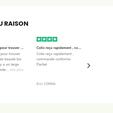
EU RAISON
Très bon site pour trouver des produits de beauté bio et certifiés. Il y a un large choix. Les vendeurs sont des entreprises françaises qui propose aussi des produits de qualité et moins chers que ce qu’on peut trouver dans des magasins.
Colis reçu rapidement , commande conforme Parfait
 pour trouver
Colis reçu rapidement ,
de beauté bio
commande conforme
l y a un large
Parfait
Suivant
nde...
voir plus
Eric CORNA