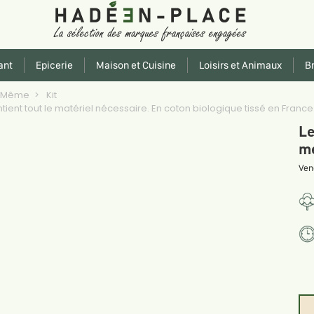
ant
Epicerie
Maison et Cuisine
Loisirs et Animaux
Br
oi Même
Kit
ient tout le matériel nécessaire. En coton biologique tissé en France
Le
mé
Ven