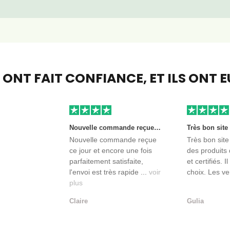
S ONT FAIT CONFIANCE,
ET ILS ONT 
Nouvelle commande reçue ce jour et encore une fois parfaitement satisfaite, l'envoi est très rapide et les produits sont toujours conditionnés de manière personnalisés. L'avantage de commander auprès de créateurs indépendants.
Nouvelle commande reçue
Très bon site
ce jour et encore une fois
des produits 
parfaitement satisfaite,
et certifiés. I
l'envoi est très rapide ...
voir
choix. Les ve
plus
Claire
Gulia