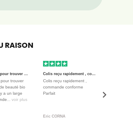
EU RAISON
Très bon site pour trouver des produits de beauté bio et certifiés. Il y a un large choix. Les vendeurs sont des entreprises françaises qui propose aussi des produits de qualité et moins chers que ce qu’on peut trouver dans des magasins.
Colis reçu rapidement , commande conforme Parfait
 pour trouver
Colis reçu rapidement ,
de beauté bio
commande conforme
l y a un large
Parfait
Suivant
nde...
voir plus
Eric CORNA