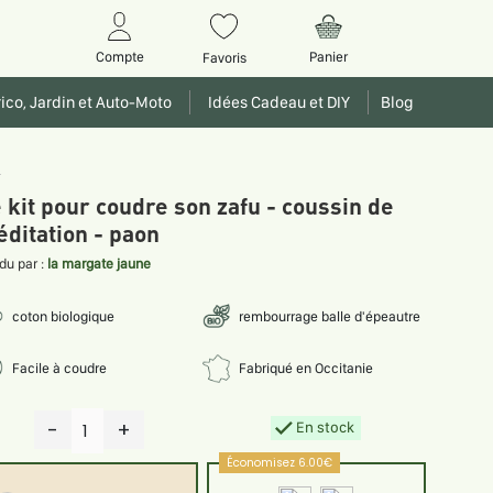
Panier
Compte
Favoris
ico, Jardin et Auto-Moto
Idées Cadeau et DIY
Blog
.
 kit pour coudre son zafu - coussin de
ditation - paon
du par :
la margate jaune
coton biologique
rembourrage balle d'épeautre
Facile à coudre
Fabriqué en Occitanie
-
+
En stock
1
Économisez 6.00€