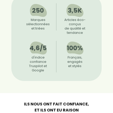
250
3,5K
Marques
Articles éco-
sélectionnées
conçus
et triées
de qualité et
tendance
4,6/5
100%
d'indice
Français,
confiance
engagés
Truspilot et
et stylés
Google
ILS NOUS ONT FAIT CONFIANCE,
ET ILS ONT EU RAISON