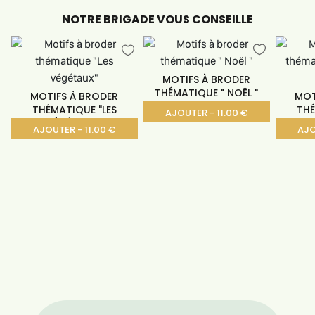
NOTRE BRIGADE VOUS CONSEILLE
MOTIFS À BRODER
THÉMATIQUE " NOËL "
MOTIFS À BRODER
MOT
THÉMATIQUE "LES
THÉ
AJOUTER - 11.00 €
VÉGÉTAUX"
AJOUTER - 11.00 €
AJO