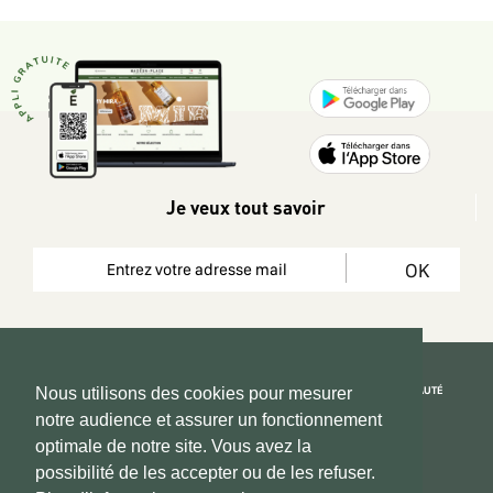
Je veux tout savoir
OK
REJOIGNEZ LA COMMUNAUTÉ
Nous utilisons des cookies pour mesurer
notre audience et assurer un fonctionnement
Copyright 2026 © www.hadeen-place.fr
optimale de notre site. Vous avez la
possibilité de les accepter ou de les refuser.
Based on Kate&You MarketPlace’ solution