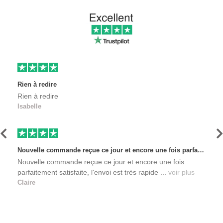
Rien à redire
Rien à redire
Isabelle
Précédent
S
Nouvelle commande reçue ce jour et encore une fois parfaitement satisfaite, l'envoi est très rapide et les produits sont toujours conditionnés de manière personnalisés. L'avantage de commander auprès de créateurs indépendants.
Nouvelle commande reçue ce jour et encore une fois
parfaitement satisfaite, l'envoi est très rapide ...
voir plus
Claire