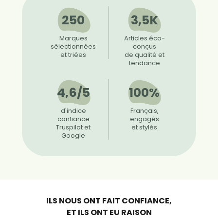
250
3,5K
Marques
Articles éco-
sélectionnées
conçus
et triées
de qualité et
tendance
4,6/5
100%
d'indice
Français,
confiance
engagés
Truspilot et
et stylés
Google
ILS NOUS ONT FAIT CONFIANCE,
ET ILS ONT EU RAISON