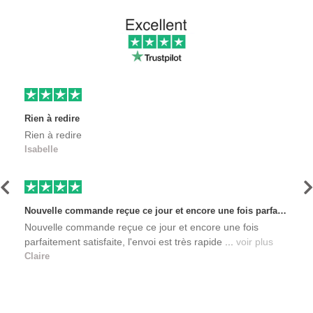
Rien à redire
Rien à redire
Isabelle
Précédent
S
Nouvelle commande reçue ce jour et encore une fois parfaitement satisfaite, l'envoi est très rapide et les produits sont toujours conditionnés de manière personnalisés. L'avantage de commander auprès de créateurs indépendants.
Nouvelle commande reçue ce jour et encore une fois
parfaitement satisfaite, l'envoi est très rapide ...
voir plus
Claire