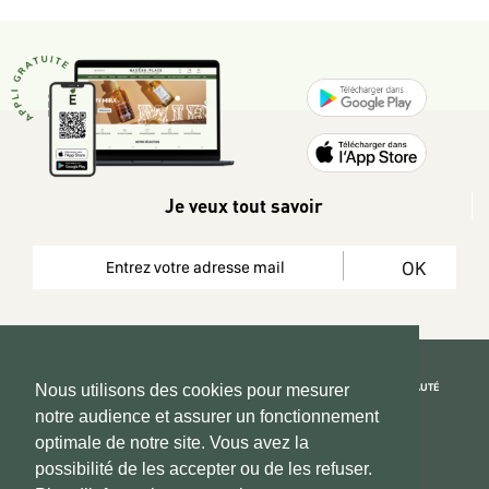
Je veux tout savoir
OK
REJOIGNEZ LA COMMUNAUTÉ
Nous utilisons des cookies pour mesurer
notre audience et assurer un fonctionnement
Copyright 2026 © www.hadeen-place.fr
optimale de notre site. Vous avez la
possibilité de les accepter ou de les refuser.
Based on Kate&You MarketPlace’ solution