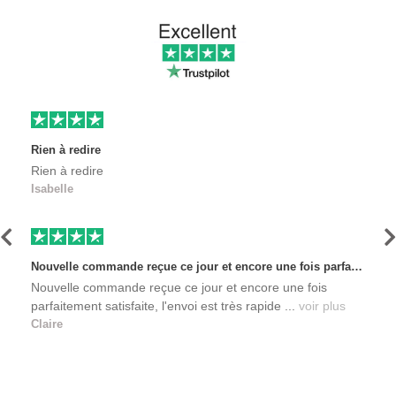
Rien à redire
Rien à redire
Isabelle
Précédent
S
Nouvelle commande reçue ce jour et encore une fois parfaitement satisfaite, l'envoi est très rapide et les produits sont toujours conditionnés de manière personnalisés. L'avantage de commander auprès de créateurs indépendants.
Nouvelle commande reçue ce jour et encore une fois
parfaitement satisfaite, l'envoi est très rapide ...
voir plus
Claire