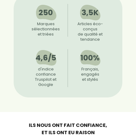
250
3,5K
Marques
Articles éco-
sélectionnées
conçus
et triées
de qualité et
tendance
4,6/5
100%
d'indice
Français,
confiance
engagés
Truspilot et
et stylés
Google
ILS NOUS ONT FAIT CONFIANCE,
ET ILS ONT EU RAISON