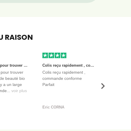
EU RAISON
Très bon site pour trouver des produits de beauté bio et certifiés. Il y a un large choix. Les vendeurs sont des entreprises françaises qui propose aussi des produits de qualité et moins chers que ce qu’on peut trouver dans des magasins.
Colis reçu rapidement , commande conforme Parfait
 pour trouver
Colis reçu rapidement ,
de beauté bio
commande conforme
l y a un large
Parfait
Suivant
nde...
voir plus
Eric CORNA