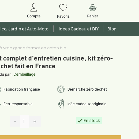
Panier
Compte
Favoris
ico, Jardin et Auto-Moto
Idées Cadeau et DIY
Blog
c à vrac grand format en coton bio
t complet d’entretien cuisine, kit zéro-
chet fait en France
du par :
L'embeillage
Fabrication française
Démarche zéro déchet
Éco-responsable
Idée cadeaux originale
-
+
En stock
1