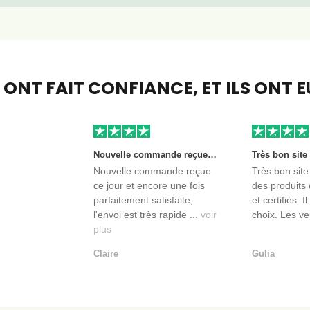
S ONT FAIT CONFIANCE,
ET ILS ONT 
Nouvelle commande reçue ce jour et encore une fois parfaitement satisfaite, l'envoi est très rapide et les produits sont toujours conditionnés de manière personnalisés. L'avantage de commander auprès de créateurs indépendants.
Nouvelle commande reçue
Très bon site
ce jour et encore une fois
des produits 
parfaitement satisfaite,
et certifiés. I
l'envoi est très rapide ...
voir
choix. Les ve
plus
Claire
Gulia