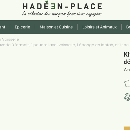
ant
Epicerie
Maison et Cuisine
Loisirs et Animaux
Br
a Vaisselle
uverte 3 formats, 1 poudre lave-vaisselle, 1 éponge en loofah, et 1 sa
Ki
dé
Ven