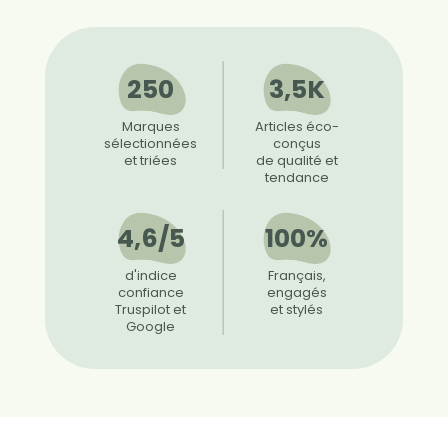
250
3,5K
Marques
Articles éco-
sélectionnées
conçus
et triées
de qualité et
tendance
4,6/5
100%
d'indice
Français,
confiance
engagés
Truspilot et
et stylés
Google