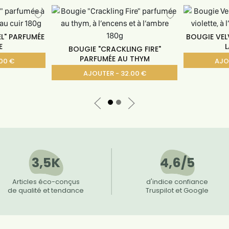
L" PARFUMÉE
BOUGIE VEL
E
L
BOUGIE "CRACKLING FIRE"
PARFUMÉE AU THYM
00 €
AJO
AJOUTER - 32.00 €
3,5K
4,6/5
Articles éco-conçus
d'indice confiance
de qualité et tendance
Truspilot et Google