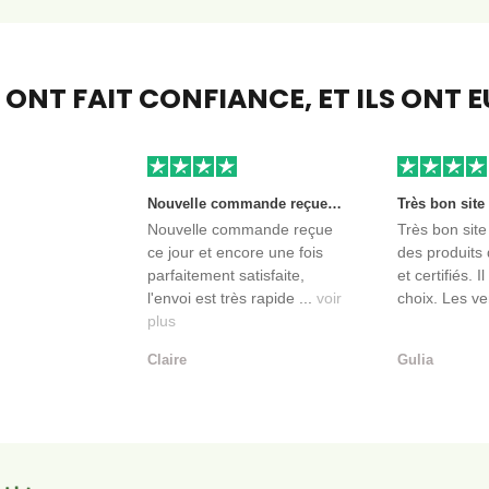
S ONT FAIT CONFIANCE,
ET ILS ONT 
Nouvelle commande reçue ce jour et encore une fois parfaitement satisfaite, l'envoi est très rapide et les produits sont toujours conditionnés de manière personnalisés. L'avantage de commander auprès de créateurs indépendants.
Nouvelle commande reçue
Très bon site
ce jour et encore une fois
des produits 
parfaitement satisfaite,
et certifiés. I
l'envoi est très rapide ...
voir
choix. Les ve
plus
Claire
Gulia