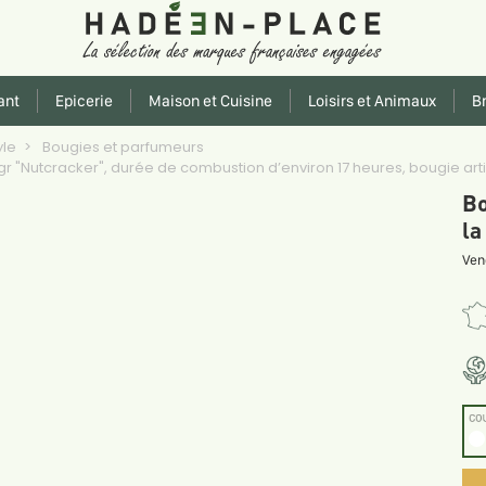
ant
Epicerie
Maison et Cuisine
Loisirs et Animaux
Br
yle
Bougies et parfumeurs
 gr "Nutcracker", durée de combustion d’environ 17 heures, bougie ar
Bo
la
Ven
CO