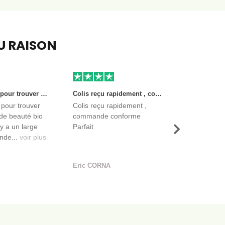
EU RAISON
Très bon site pour trouver des produits de beauté bio et certifiés. Il y a un large choix. Les vendeurs sont des entreprises françaises qui propose aussi des produits de qualité et moins chers que ce qu’on peut trouver dans des magasins.
Colis reçu rapidement , commande conforme Parfait
 pour trouver
Colis reçu rapidement ,
de beauté bio
commande conforme
l y a un large
Parfait
Suivant
nde...
voir plus
Eric CORNA