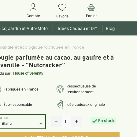
Panier
Compte
Favoris
ico, Jardin et Auto-Moto
Idées Cadeau et DIY
Blog
tisanale et écologique fabriquée en France
ugie parfumée au cacao, au gaufre et à
 vanille - "Nutcracker"
du par :
House of Serenity
Respectueuse de
Fabriquée en France
l’environnement
Éco-responsable
Idée cadeaux originale
ULEUR
-
+
En stock
1
Blanc