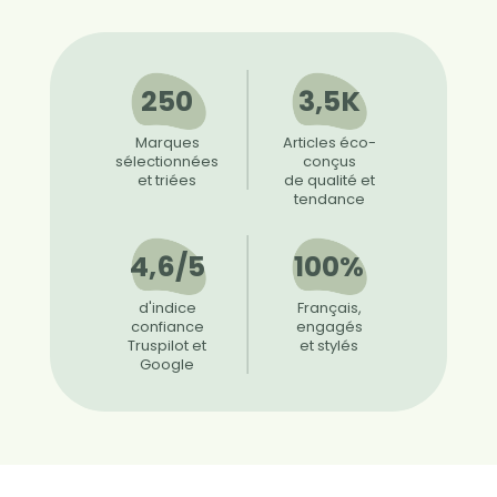
250
3,5K
Marques
Articles éco-
sélectionnées
conçus
et triées
de qualité et
tendance
4,6/5
100%
d'indice
Français,
confiance
engagés
Truspilot et
et stylés
Google