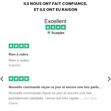
ILS NOUS ONT FAIT CONFIANCE,
ET ILS ONT EU RAISON
Rien à redire
Rien à redire
Isabelle
Précédent
S
Nouvelle commande reçue ce jour et encore une fois parfaitement satisfaite, l'envoi est très rapide et les produits sont toujours conditionnés de manière personnalisés. L'avantage de commander auprès de créateurs indépendants.
Nouvelle commande reçue ce jour et encore une fois
parfaitement satisfaite, l'envoi est très rapide ...
voir plus
Claire