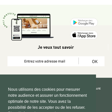
Je veux tout savoir
OK
REJOIGNEZ LA COMMUNAUTÉ
Nous utilisons des cookies pour mesurer
notre audience et assurer un fonctionnement
Copyright 2026 © www.hadeen-place.fr
optimale de notre site. Vous avez la
possibilité de les accepter ou de les refuser.
Based on Kate&You MarketPlace’ solution