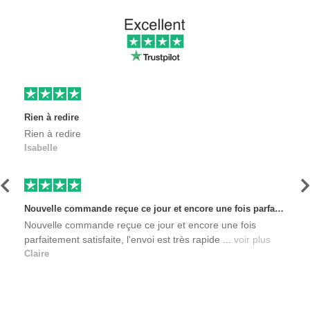
Rien à redire
Rien à redire
Isabelle
Précédent
S
Nouvelle commande reçue ce jour et encore une fois parfaitement satisfaite, l'envoi est très rapide et les produits sont toujours conditionnés de manière personnalisés. L'avantage de commander auprès de créateurs indépendants.
Nouvelle commande reçue ce jour et encore une fois
parfaitement satisfaite, l'envoi est très rapide ...
voir plus
Claire