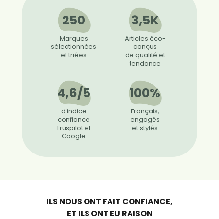
250
3,5K
Marques
Articles éco-
sélectionnées
conçus
et triées
de qualité et
tendance
4,6/5
100%
d'indice
Français,
confiance
engagés
Truspilot et
et stylés
Google
ILS NOUS ONT FAIT CONFIANCE,
ET ILS ONT EU RAISON