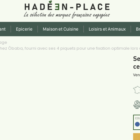
ant
Epicerie
Maison et Cuisine
Loisirs et Animaux
Br
age
hez Ôbaba, fourni avec ses 4 piquets pour une fixation optimale lors
Se
ce
Ven
CO