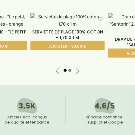
 - "LE PETIT
SERVIETTE DE PLAGE 100% COTON
- 1,70 X 1 M
DRAP DE
"SA
00 €
AJOUTER - 39.00 €
AJO
3,5K
4,6/5
Articles éco-conçus
d'indice confiance
de qualité et tendance
Truspilot et Google