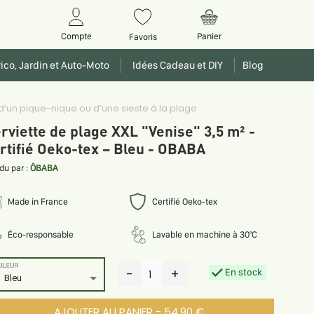
Panier
Compte
Favoris
ico, Jardin et Auto-Moto
Idées Cadeau et DIY
Blog
 d’un pique-nique ou d’une sieste à la plage
rviette de plage XXL "Venise" 3,5 m² -
rtifié Oeko-tex – Bleu - OBABA
du par :
ÔBABA
Made in France
Certifié Oeko-tex
Éco-responsable
Lavable en machine à 30°C
ULEUR
-
+
En stock
1
Bleu
AJOUTER AU PANIER - 54.90 €