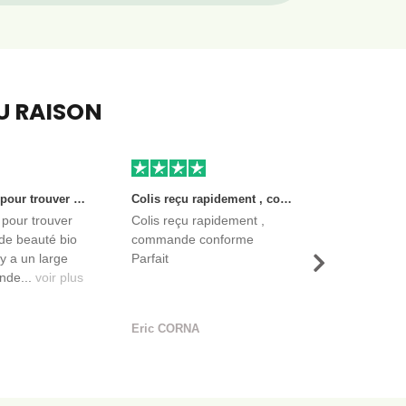
EU RAISON
Très bon site pour trouver des produits de beauté bio et certifiés. Il y a un large choix. Les vendeurs sont des entreprises françaises qui propose aussi des produits de qualité et moins chers que ce qu’on peut trouver dans des magasins.
Colis reçu rapidement , commande conforme Parfait
 pour trouver
Colis reçu rapidement ,
de beauté bio
commande conforme
l y a un large
Parfait
Suivant
nde...
voir plus
Eric CORNA