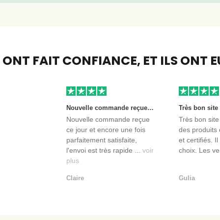
S ONT FAIT CONFIANCE,
ET ILS ONT 
Nouvelle commande reçue ce jour et encore une fois parfaitement satisfaite, l'envoi est très rapide et les produits sont toujours conditionnés de manière personnalisés. L'avantage de commander auprès de créateurs indépendants.
Nouvelle commande reçue
Très bon site
ce jour et encore une fois
des produits 
parfaitement satisfaite,
et certifiés. I
l'envoi est très rapide ...
voir
choix. Les ve
plus
Claire
Gulia