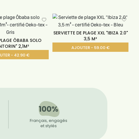
SERVIETTE DE PLAGE XXL "IBIZA 2.0"
3,5 M²
 PLAGE ÔBABA SOLO
NTORIN" 2,1M²
AJOUTER - 59.00 €
UTER - 42.90 €
100%
Français, engagés
et stylés