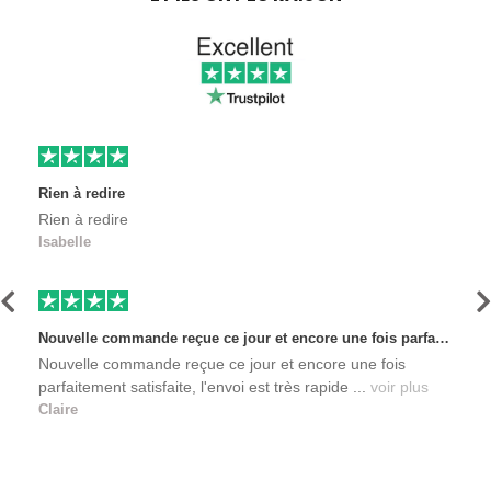
Rien à redire
Rien à redire
Isabelle
Précédent
S
Nouvelle commande reçue ce jour et encore une fois parfaitement satisfaite, l'envoi est très rapide et les produits sont toujours conditionnés de manière personnalisés. L'avantage de commander auprès de créateurs indépendants.
Nouvelle commande reçue ce jour et encore une fois
parfaitement satisfaite, l'envoi est très rapide ...
voir plus
Claire