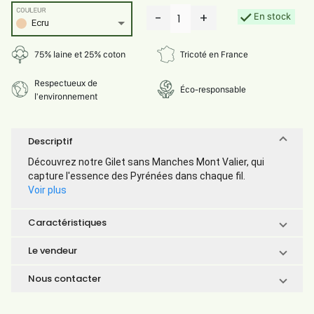
COULEUR
-
+
En stock
1
Ecru
75% laine et 25% coton
Tricoté en France
Respectueux de
Éco-responsable
l'environnement
Descriptif
Découvrez notre Gilet sans Manches Mont Valier, qui
capture l'essence des Pyrénées dans chaque fil.
Voir plus
Caractéristiques
Le vendeur
Nous contacter