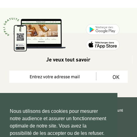
Je veux tout savoir
OK
REJOIGNEZ LA COMMUNAUTÉ
Nous utilisons des cookies pour mesurer
notre audience et assurer un fonctionnement
Copyright 2026 © www.hadeen-place.fr
optimale de notre site. Vous avez la
possibilité de les accepter ou de les refuser.
Based on Kate&You MarketPlace’ solution