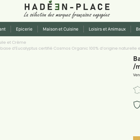
ant
Epicerie
Maison et Cuisine
Loisirs et Animaux
Br
ile et Crème
se d’Eucalyptus certifié Cosmos Organic 100% d’origine naturelle et
Ba
/m
Ven