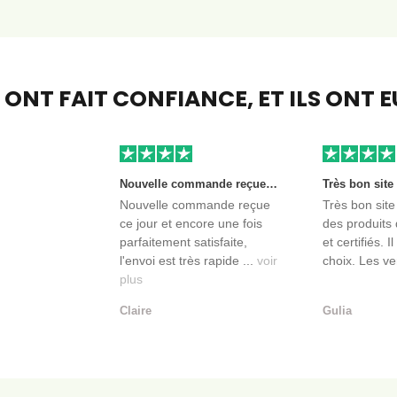
S ONT FAIT CONFIANCE,
ET ILS ONT 
Nouvelle commande reçue ce jour et encore une fois parfaitement satisfaite, l'envoi est très rapide et les produits sont toujours conditionnés de manière personnalisés. L'avantage de commander auprès de créateurs indépendants.
Nouvelle commande reçue
Très bon site
ce jour et encore une fois
des produits 
parfaitement satisfaite,
et certifiés. I
l'envoi est très rapide ...
voir
choix. Les ve
plus
Claire
Gulia