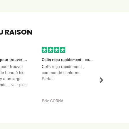
EU RAISON
Très bon site pour trouver des produits de beauté bio et certifiés. Il y a un large choix. Les vendeurs sont des entreprises françaises qui propose aussi des produits de qualité et moins chers que ce qu’on peut trouver dans des magasins.
Colis reçu rapidement , commande conforme Parfait
 pour trouver
Colis reçu rapidement ,
de beauté bio
commande conforme
l y a un large
Parfait
Suivant
nde...
voir plus
Eric CORNA