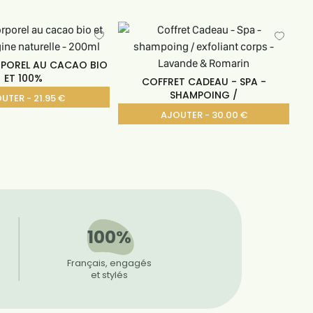
POREL AU CACAO BIO
ET 100%
COFFRET CADEAU - SPA -
SHAMPOING /
UTER - 21.95 €
AJOUTER - 30.00 €
100%
Français, engagés
et stylés