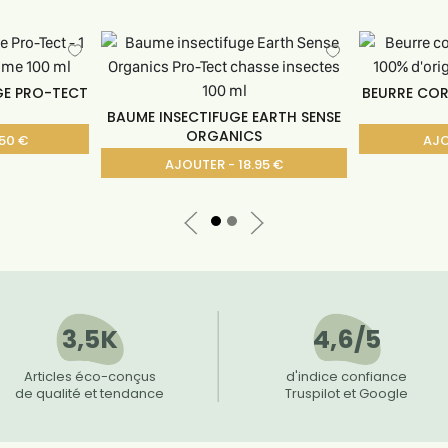
GE PRO-TECT
BEURRE COR
BAUME INSECTIFUGE EARTH SENSE
ORGANICS
50 €
AJO
AJOUTER - 18.95 €
3,5K
4,6/5
Articles éco-conçus
d'indice confiance
de qualité et tendance
Truspilot et Google