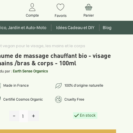
Panier
Compte
Favoris
ico, Jardin et Auto-Moto
Idées Cadeau et DIY
Blog
 vegan pour le visage, les mains et le corps
ume de massage chauffant bio - visage
ains /bras & corps - 100ml
du par :
Earth Sense Organics
Made in France
100% d'origine naturelle
Certifié Cosmos Organic
Cruelty Free
-
+
En stock
1