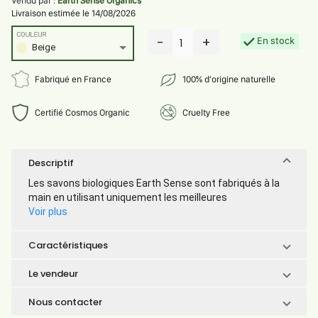
Vendu par :
Earth Sense Organics
Livraison estimée le 14/08/2026
COULEUR
-
+
En stock
1
Beige
Fabriqué en France
100% d'origine naturelle
Certifié Cosmos Organic
Cruelty Free
Descriptif
Les savons biologiques Earth Sense sont fabriqués à la
main en utilisant uniquement les meilleures
Voir plus
Caractéristiques
Le vendeur
Nous contacter