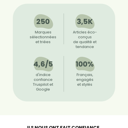
250
3,5K
Marques
Articles éco-
sélectionnées
conçus
et triées
de qualité et
tendance
4,6/5
100%
d'indice
Français,
confiance
engagés
Truspilot et
et stylés
Google
ILS NOUS ONT FAIT CONFIANCE,