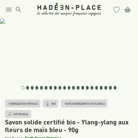
menu
search
FABRIQUÉ EN FRANCE
BIO
100% INGRÉDIENTS NATURELS
ARTISANAL
Savon solide certifié bio - Ylang-ylang aux
fleurs de maïs bleu - 90g