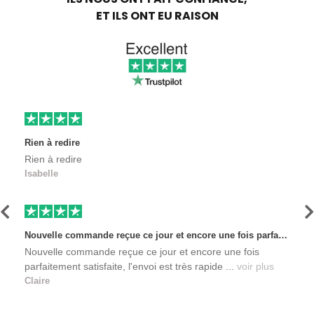
ET ILS ONT EU RAISON
Rien à redire
Rien à redire
Isabelle
Précédent
S
Nouvelle commande reçue ce jour et encore une fois parfaitement satisfaite, l'envoi est très rapide et les produits sont toujours conditionnés de manière personnalisés. L'avantage de commander auprès de créateurs indépendants.
Nouvelle commande reçue ce jour et encore une fois
parfaitement satisfaite, l'envoi est très rapide ...
voir plus
Claire