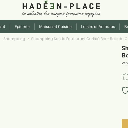
ant
Epicerie
Maison et Cuisine
Loisirs et Animaux
Br
Shampoing
Shampoing Solide Équilibrant Certifié Bio - Bois d
Sh
Bo
Ven