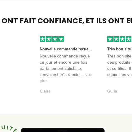
S ONT FAIT CONFIANCE,
ET ILS ONT 
Nouvelle commande reçue ce jour et encore une fois parfaitement satisfaite, l'envoi est très rapide et les produits sont toujours conditionnés de manière personnalisés. L'avantage de commander auprès de créateurs indépendants.
Nouvelle commande reçue
Très bon site
ce jour et encore une fois
des produits 
parfaitement satisfaite,
et certifiés. I
l'envoi est très rapide ...
voir
choix. Les ve
plus
Claire
Gulia