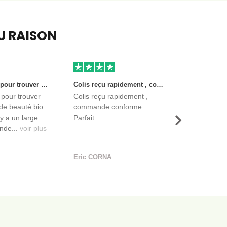
EU RAISON
Très bon site pour trouver des produits de beauté bio et certifiés. Il y a un large choix. Les vendeurs sont des entreprises françaises qui propose aussi des produits de qualité et moins chers que ce qu’on peut trouver dans des magasins.
Colis reçu rapidement , commande conforme Parfait
 pour trouver
Colis reçu rapidement ,
de beauté bio
commande conforme
l y a un large
Parfait
Suivant
nde...
voir plus
Eric CORNA