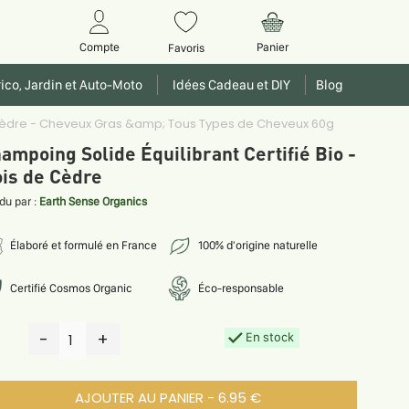
Panier
Compte
Favoris
ico, Jardin et Auto-Moto
Idées Cadeau et DIY
Blog
e Cèdre - Cheveux Gras &amp; Tous Types de Cheveux 60g
ampoing Solide Équilibrant Certifié Bio -
is de Cèdre
du par :
Earth Sense Organics
Élaboré et formulé en France
100% d'origine naturelle
Certifié Cosmos Organic
Éco-responsable
-
+
En stock
1
AJOUTER AU PANIER - 6.95 €