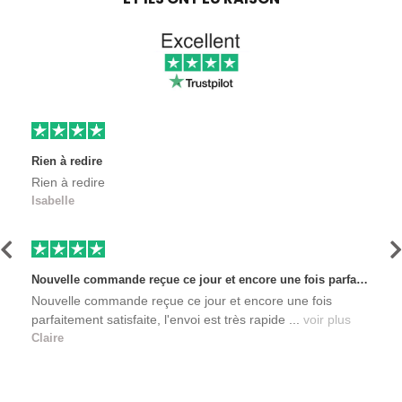
Rien à redire
Rien à redire
Isabelle
Précédent
S
Nouvelle commande reçue ce jour et encore une fois parfaitement satisfaite, l'envoi est très rapide et les produits sont toujours conditionnés de manière personnalisés. L'avantage de commander auprès de créateurs indépendants.
Nouvelle commande reçue ce jour et encore une fois
parfaitement satisfaite, l'envoi est très rapide ...
voir plus
Claire