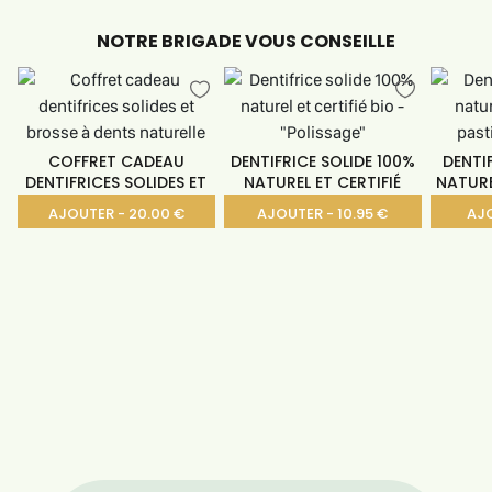
NOTRE BRIGADE VOUS CONSEILLE
COFFRET CADEAU
DENTIFRICE SOLIDE 100%
DENTIF
DENTIFRICES SOLIDES ET
NATUREL ET CERTIFIÉ
NATURE
AJOUTER - 20.00 €
AJOUTER - 10.95 €
AJO