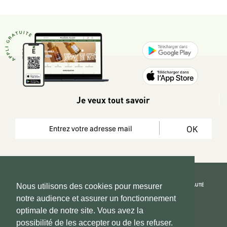
Je veux tout savoir
OK
REJOIGNEZ LA COMMUNAUTÉ
Nous utilisons des cookies pour mesurer
notre audience et assurer un fonctionnement
Copyright 2026 © www.hadeen-place.fr
optimale de notre site. Vous avez la
possibilité de les accepter ou de les refuser.
Based on Kate&You MarketPlace’ solution