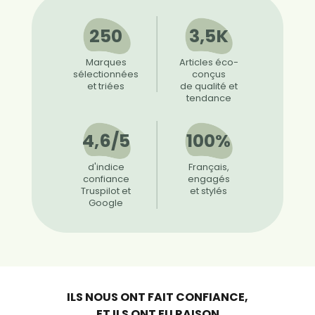
250
3,5K
Marques
Articles éco-
sélectionnées
conçus
et triées
de qualité et
tendance
4,6/5
100%
d'indice
Français,
confiance
engagés
Truspilot et
et stylés
Google
ILS NOUS ONT FAIT CONFIANCE,
ET ILS ONT EU RAISON