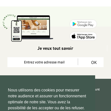
Je veux tout savoir
OK
REJOIGNEZ LA COMMUNAUTÉ
Nous utilisons des cookies pour mesurer
notre audience et assurer un fonctionnement
Copyright 2026 © www.hadeen-place.fr
optimale de notre site. Vous avez la
possibilité de les accepter ou de les refuser.
Based on Kate&You MarketPlace’ solution