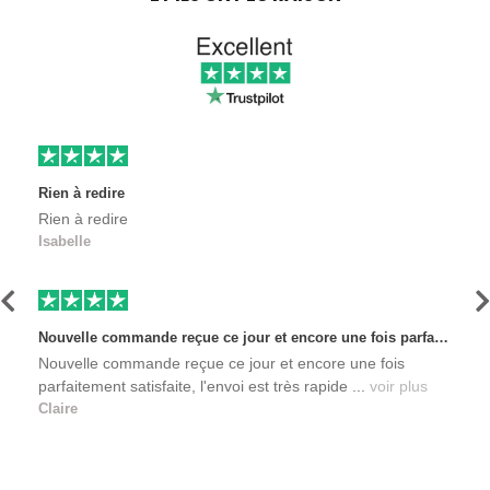
Rien à redire
Rien à redire
Isabelle
Précédent
S
Nouvelle commande reçue ce jour et encore une fois parfaitement satisfaite, l'envoi est très rapide et les produits sont toujours conditionnés de manière personnalisés. L'avantage de commander auprès de créateurs indépendants.
Nouvelle commande reçue ce jour et encore une fois
parfaitement satisfaite, l'envoi est très rapide ...
voir plus
Claire