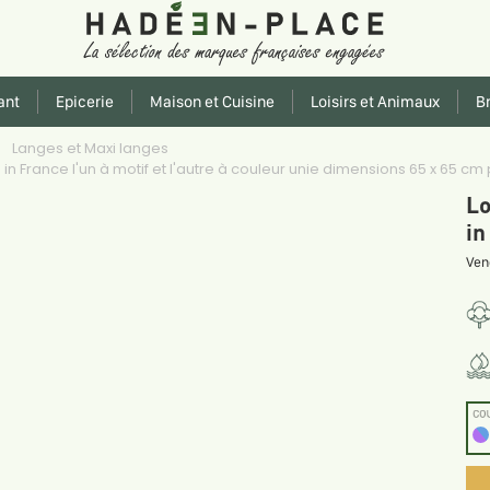
ant
Epicerie
Maison et Cuisine
Loisirs et Animaux
Br
Langes et Maxi langes
n France l'un à motif et l'autre à couleur unie dimensions 65 x 65 cm
Lo
in
Ven
CO