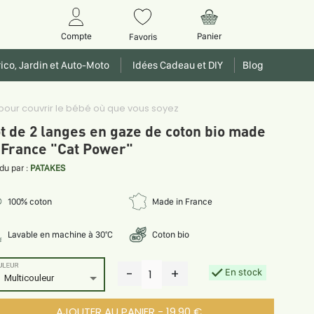
Panier
Compte
Favoris
ico, Jardin et Auto-Moto
Idées Cadeau et DIY
Blog
 pour couvrir le bébé où que vous soyez
t de 2 langes en gaze de coton bio made
 France "Cat Power"
du par :
PATAKES
100% coton
Made in France
Lavable en machine à 30°C
Coton bio
ULEUR
-
+
En stock
1
Multicouleur
AJOUTER AU PANIER - 19.90 €