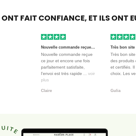
S ONT FAIT CONFIANCE,
ET ILS ONT 
Nouvelle commande reçue ce jour et encore une fois parfaitement satisfaite, l'envoi est très rapide et les produits sont toujours conditionnés de manière personnalisés. L'avantage de commander auprès de créateurs indépendants.
Nouvelle commande reçue
Très bon site
ce jour et encore une fois
des produits 
parfaitement satisfaite,
et certifiés. I
l'envoi est très rapide ...
voir
choix. Les ve
plus
Claire
Gulia