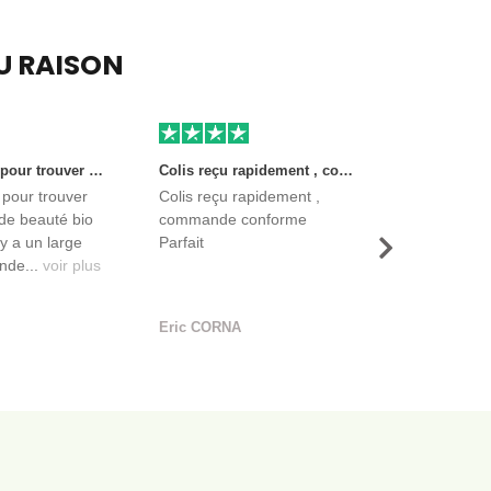
EU RAISON
Très bon site pour trouver des produits de beauté bio et certifiés. Il y a un large choix. Les vendeurs sont des entreprises françaises qui propose aussi des produits de qualité et moins chers que ce qu’on peut trouver dans des magasins.
Colis reçu rapidement , commande conforme Parfait
 pour trouver
Colis reçu rapidement ,
de beauté bio
commande conforme
l y a un large
Parfait
Suivant
nde...
voir plus
Eric CORNA