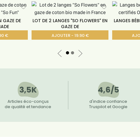
N GAZE DE
LOT DE 2 LANGES "SO FLOWERS" EN
LANGES BÉB
MADE
GAZE DE
90 €
AJOUTER - 19.90 €
AJO
3,5K
4,6/5
Articles éco-conçus
d'indice confiance
de qualité et tendance
Truspilot et Google