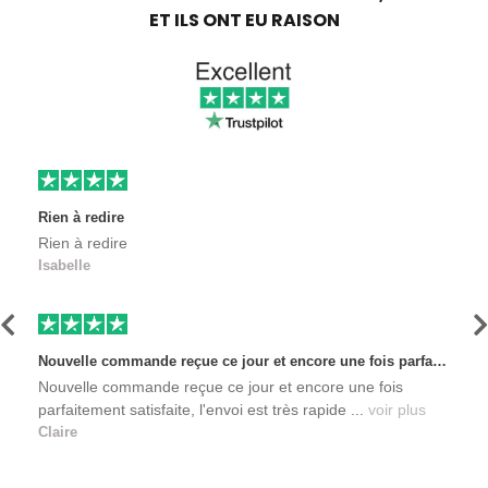
ET ILS ONT EU RAISON
Rien à redire
Rien à redire
Isabelle
Précédent
S
Nouvelle commande reçue ce jour et encore une fois parfaitement satisfaite, l'envoi est très rapide et les produits sont toujours conditionnés de manière personnalisés. L'avantage de commander auprès de créateurs indépendants.
Nouvelle commande reçue ce jour et encore une fois
parfaitement satisfaite, l'envoi est très rapide ...
voir plus
Claire