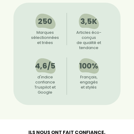
250
3,5K
Marques
Articles éco-
sélectionnées
conçus
et triées
de qualité et
tendance
4,6/5
100%
d'indice
Français,
confiance
engagés
Truspilot et
et stylés
Google
ILS NOUS ONT FAIT CONFIANCE,