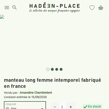
menu
search
manteau long femme intemporel fabriqué
en france
Vendu par :
Amandine Chambrelent
Livraison estimée le 15/08/2026
COULEUR
-
+
En stock
1
Gris