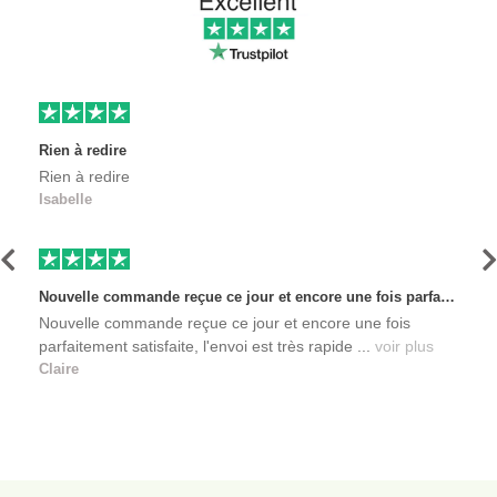
Rien à redire
Rien à redire
Isabelle
Précédent
S
Nouvelle commande reçue ce jour et encore une fois parfaitement satisfaite, l'envoi est très rapide et les produits sont toujours conditionnés de manière personnalisés. L'avantage de commander auprès de créateurs indépendants.
Nouvelle commande reçue ce jour et encore une fois
parfaitement satisfaite, l'envoi est très rapide ...
voir plus
Claire