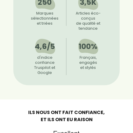
250
3,5K
Marques
Articles éco-
sélectionnées
conçus
et triées
de qualité et
tendance
4,6/5
100%
d'indice
Français,
confiance
engagés
Truspilot et
et stylés
Google
ILS NOUS ONT FAIT CONFIANCE,
ET ILS ONT EU RAISON