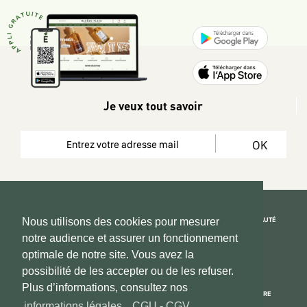
Je veux tout savoir
OK
REJOIGNEZ LA COMMUNAUTÉ
Nous utilisons des cookies pour mesurer
notre audience et assurer un fonctionnement
Copyright 2026 © www.hadeen-place.fr
optimale de notre site. Vous avez la
possibilité de les accepter ou de les refuser.
Based on Kate&You MarketPlace’ solution
Plus d’informations, consultez nos
ESPACE INFORMATIONS
PAIEMENT SÉCURISÉ
NOUS CONNAÎTRE
informations légales
,
CGU - CGV
.