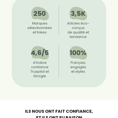
250
3,5K
Marques
Articles éco-
sélectionnées
conçus
et triées
de qualité et
tendance
4,6/5
100%
d'indice
Français,
confiance
engagés
Truspilot et
et stylés
Google
ILS NOUS ONT FAIT CONFIANCE,
ET ILS ONT EU RAISON