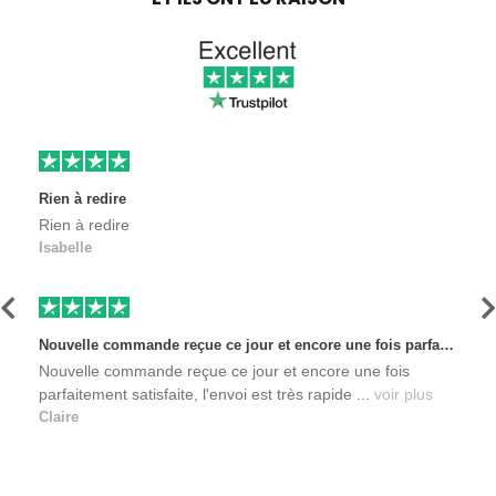
Rien à redire
Rien à redire
Isabelle
Précédent
S
Nouvelle commande reçue ce jour et encore une fois parfaitement satisfaite, l'envoi est très rapide et les produits sont toujours conditionnés de manière personnalisés. L'avantage de commander auprès de créateurs indépendants.
Nouvelle commande reçue ce jour et encore une fois
parfaitement satisfaite, l'envoi est très rapide ...
voir plus
Claire