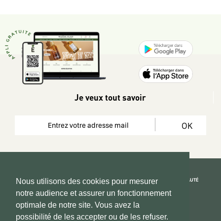
Je veux tout savoir
OK
REJOIGNEZ LA COMMUNAUTÉ
Nous utilisons des cookies pour mesurer
notre audience et assurer un fonctionnement
Copyright 2026 © www.hadeen-place.fr
optimale de notre site. Vous avez la
possibilité de les accepter ou de les refuser.
Based on Kate&You MarketPlace’ solution