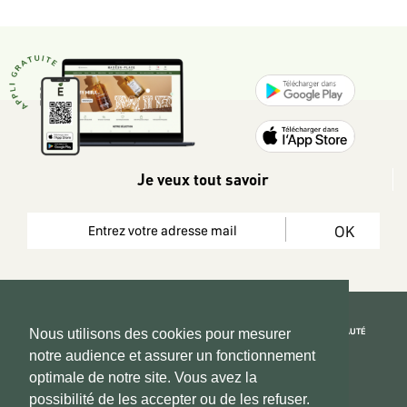
Je veux tout savoir
OK
REJOIGNEZ LA COMMUNAUTÉ
Nous utilisons des cookies pour mesurer
notre audience et assurer un fonctionnement
Copyright 2026 © www.hadeen-place.fr
optimale de notre site. Vous avez la
possibilité de les accepter ou de les refuser.
Based on Kate&You MarketPlace’ solution