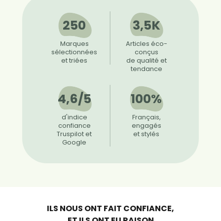
250
3,5K
Marques
Articles éco-
sélectionnées
conçus
et triées
de qualité et
tendance
4,6/5
100%
d'indice
Français,
confiance
engagés
Truspilot et
et stylés
Google
ILS NOUS ONT FAIT CONFIANCE,
ET ILS ONT EU RAISON