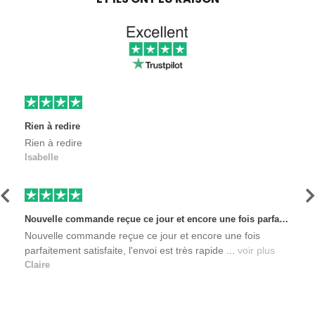
Rien à redire
Rien à redire
Isabelle
Précédent
S
Nouvelle commande reçue ce jour et encore une fois parfaitement satisfaite, l'envoi est très rapide et les produits sont toujours conditionnés de manière personnalisés. L'avantage de commander auprès de créateurs indépendants.
Nouvelle commande reçue ce jour et encore une fois
parfaitement satisfaite, l'envoi est très rapide ...
voir plus
Claire