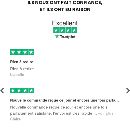
ILS NOUS ONT FAIT CONFIANCE,
ET ILS ONT EU RAISON
Rien à redire
Rien à redire
Isabelle
Précédent
S
Nouvelle commande reçue ce jour et encore une fois parfaitement satisfaite, l'envoi est très rapide et les produits sont toujours conditionnés de manière personnalisés. L'avantage de commander auprès de créateurs indépendants.
Nouvelle commande reçue ce jour et encore une fois
parfaitement satisfaite, l'envoi est très rapide ...
voir plus
Claire