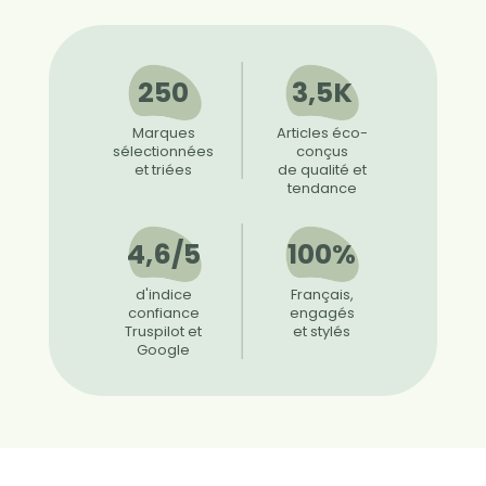
250
3,5K
Marques
Articles éco-
sélectionnées
conçus
et triées
de qualité et
tendance
4,6/5
100%
d'indice
Français,
confiance
engagés
Truspilot et
et stylés
Google