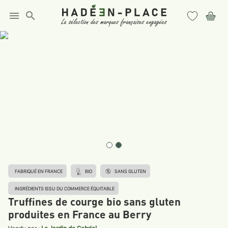
menu
search
FABRIQUÉ EN FRANCE
BIO
SANS GLUTEN
INGRÉDIENTS ISSU DU COMMERCE ÉQUITABLE
Truffines de courge bio sans gluten
produites en France au Berry