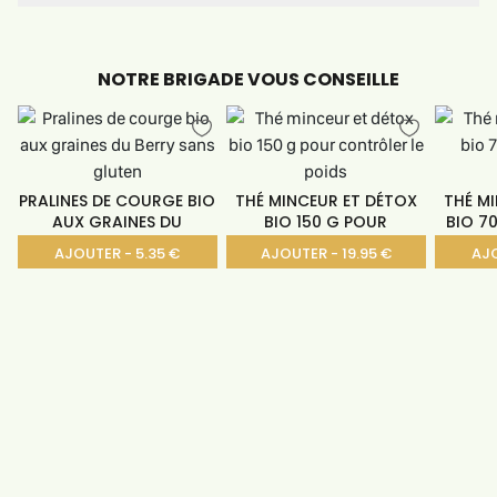
NOTRE BRIGADE VOUS CONSEILLE
PRALINES DE COURGE BIO
THÉ MINCEUR ET DÉTOX
THÉ M
AUX GRAINES DU
BIO 150 G POUR
BIO 7
AJOUTER - 5.35 €
AJOUTER - 19.95 €
AJO