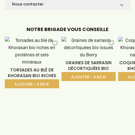
Nous contacter
NOTRE BRIGADE VOUS CONSEILLE
GRAINES DE SARRASIN
COQUIL
DÉCORTIQUÉES BIO
KH
TORSADES AU BLÉ DE
KHORASAN BIO RICHES
AJOUTER - 4.50 €
AJO
EN
AJOUTER - 4.50 €