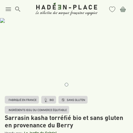
menu
search
FABRIQUÉ EN FRANCE
BIO
SANS GLUTEN
INGRÉDIENTS ISSU DU COMMERCE ÉQUITABLE
Sarrasin kasha torréfié bio et sans gluten
en provenance du Berry