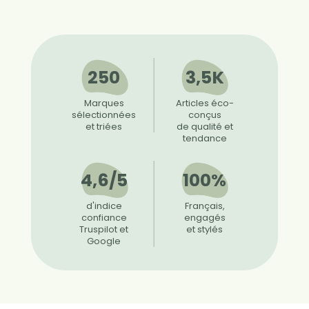
250
3,5K
Marques
Articles éco-
sélectionnées
conçus
et triées
de qualité et
tendance
4,6/5
100%
d'indice
Français,
confiance
engagés
Truspilot et
et stylés
Google