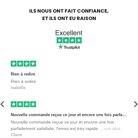
ILS NOUS ONT FAIT CONFIANCE,
ET ILS ONT EU RAISON
Rien à redire
Rien à redire
Isabelle
Précédent
S
Nouvelle commande reçue ce jour et encore une fois parfaitement satisfaite, l'envoi est très rapide et les produits sont toujours conditionnés de manière personnalisés. L'avantage de commander auprès de créateurs indépendants.
Nouvelle commande reçue ce jour et encore une fois
parfaitement satisfaite, l'envoi est très rapide ...
voir plus
Claire