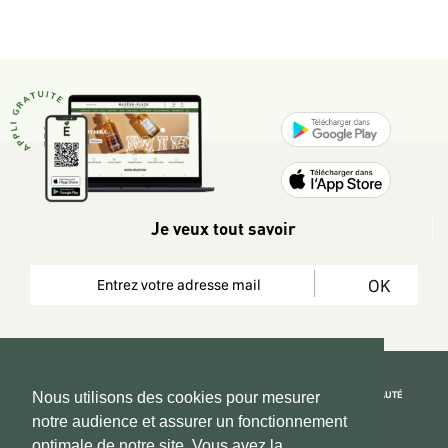
Je veux tout savoir
OK
REJOIGNEZ LA COMMUNAUTÉ
Nous utilisons des cookies pour mesurer
notre audience et assurer un fonctionnement
Copyright 2026 © www.hadeen-place.fr
optimale de notre site. Vous avez la