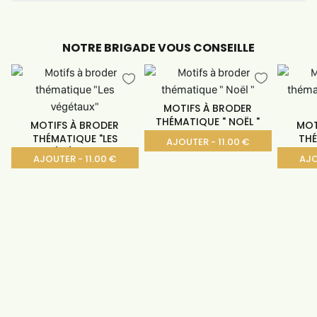
NOTRE BRIGADE VOUS CONSEILLE
MOTIFS À BRODER
THÉMATIQUE " NOËL "
MOTIFS À BRODER
MOT
THÉMATIQUE "LES
THÉ
AJOUTER - 11.00 €
VÉGÉTAUX"
AJOUTER - 11.00 €
AJO