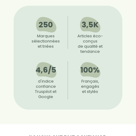
250
3,5K
Marques
Articles éco-
sélectionnées
conçus
et triées
de qualité et
tendance
4,6/5
100%
d'indice
Français,
confiance
engagés
Truspilot et
et stylés
Google