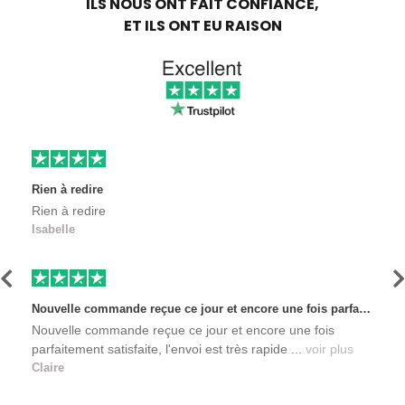
ILS NOUS ONT FAIT CONFIANCE,
ET ILS ONT EU RAISON
Rien à redire
Rien à redire
Isabelle
Précédent
S
Nouvelle commande reçue ce jour et encore une fois parfaitement satisfaite, l'envoi est très rapide et les produits sont toujours conditionnés de manière personnalisés. L'avantage de commander auprès de créateurs indépendants.
Nouvelle commande reçue ce jour et encore une fois
parfaitement satisfaite, l'envoi est très rapide ...
voir plus
Claire