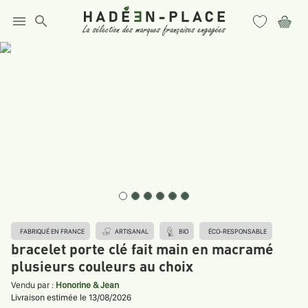
menu
search
FABRIQUÉ EN FRANCE
ARTISANAL
BIO
ÉCO-RESPONSABLE
bracelet porte clé fait main en macramé
plusieurs couleurs au choix
Vendu par :
Honorine & Jean
Livraison estimée le 13/08/2026