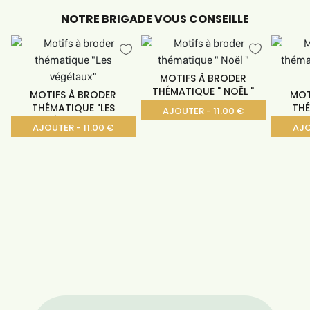
NOTRE BRIGADE VOUS CONSEILLE
MOTIFS À BRODER
THÉMATIQUE " NOËL "
MOTIFS À BRODER
MOT
THÉMATIQUE "LES
THÉ
AJOUTER - 11.00 €
VÉGÉTAUX"
AJOUTER - 11.00 €
AJO