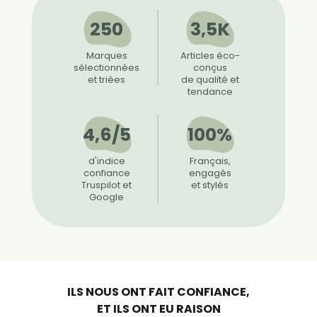
250
3,5K
Marques
Articles éco-
sélectionnées
conçus
et triées
de qualité et
tendance
4,6/5
100%
d'indice
Français,
confiance
engagés
Truspilot et
et stylés
Google
ILS NOUS ONT FAIT CONFIANCE,
ET ILS ONT EU RAISON