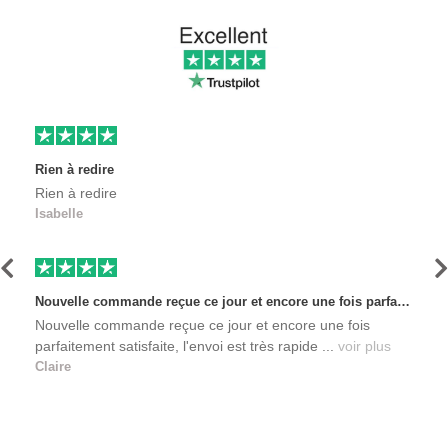
Rien à redire
Rien à redire
Isabelle
Précédent
S
Nouvelle commande reçue ce jour et encore une fois parfaitement satisfaite, l'envoi est très rapide et les produits sont toujours conditionnés de manière personnalisés. L'avantage de commander auprès de créateurs indépendants.
Nouvelle commande reçue ce jour et encore une fois
parfaitement satisfaite, l'envoi est très rapide ...
voir plus
Claire