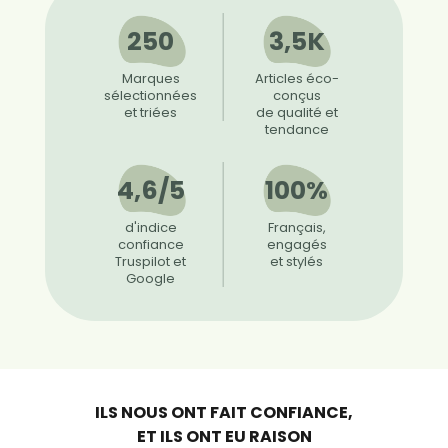
250
3,5K
Marques
Articles éco-
sélectionnées
conçus
et triées
de qualité et
tendance
4,6/5
100%
d'indice
Français,
confiance
engagés
Truspilot et
et stylés
Google
ILS NOUS ONT FAIT CONFIANCE,
ET ILS ONT EU RAISON