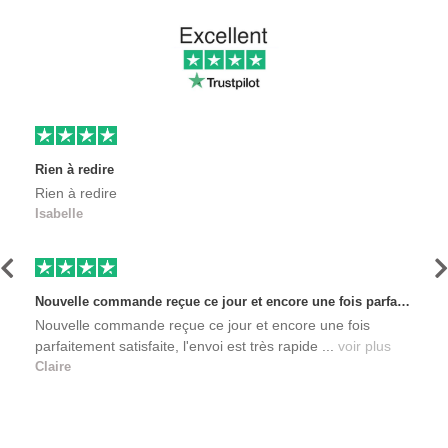
Rien à redire
Rien à redire
Isabelle
Précédent
S
Nouvelle commande reçue ce jour et encore une fois parfaitement satisfaite, l'envoi est très rapide et les produits sont toujours conditionnés de manière personnalisés. L'avantage de commander auprès de créateurs indépendants.
Nouvelle commande reçue ce jour et encore une fois
parfaitement satisfaite, l'envoi est très rapide ...
voir plus
Claire