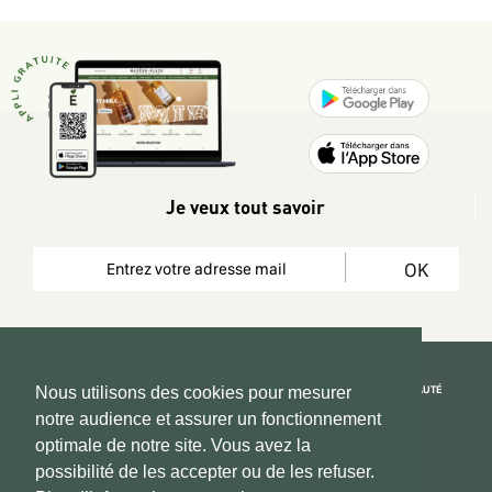
Je veux tout savoir
OK
REJOIGNEZ LA COMMUNAUTÉ
Nous utilisons des cookies pour mesurer
notre audience et assurer un fonctionnement
Copyright 2026 © www.hadeen-place.fr
optimale de notre site. Vous avez la
possibilité de les accepter ou de les refuser.
Based on Kate&You MarketPlace’ solution