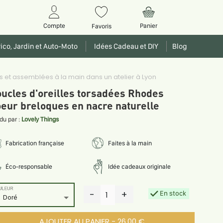
Panier
Compte
Favoris
ico, Jardin et Auto-Moto
Idées Cadeau et DIY
Blog
et assemblées à la main dans un atelier à Lyon
ucles d'oreilles torsadées Rhodes
eur breloques en nacre naturelle
du par :
Lovely Things
Fabrication française
Faites à la main
Éco-responsable
Idée cadeaux originale
ULEUR
-
+
En stock
1
Doré
AJOUTER AU PANIER - 26.00 €