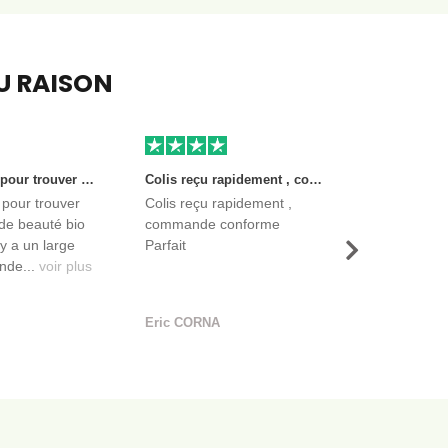
EU RAISON
Très bon site pour trouver des produits de beauté bio et certifiés. Il y a un large choix. Les vendeurs sont des entreprises françaises qui propose aussi des produits de qualité et moins chers que ce qu’on peut trouver dans des magasins.
Colis reçu rapidement , commande conforme Parfait
 pour trouver
Colis reçu rapidement ,
de beauté bio
commande conforme
l y a un large
Parfait
Suivant
nde...
voir plus
Eric CORNA