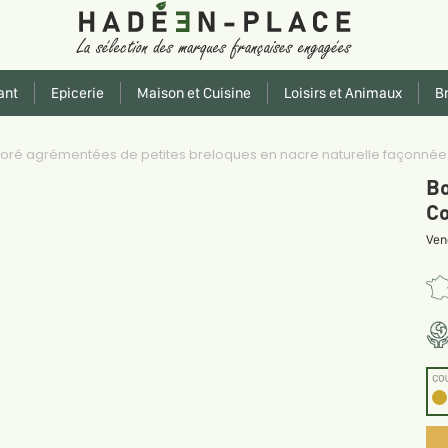
ant
Epicerie
Maison et Cuisine
Loisirs et Animaux
Br
ré agrémentées de petites breloques en nacre naturelle façonnées 
Bo
Co
Ven
CO