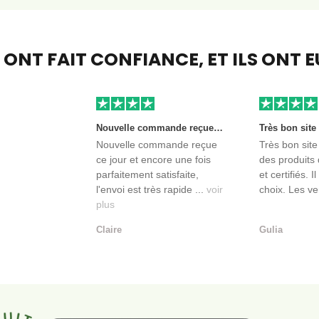
S ONT FAIT CONFIANCE,
ET ILS ONT 
Nouvelle commande reçue ce jour et encore une fois parfaitement satisfaite, l'envoi est très rapide et les produits sont toujours conditionnés de manière personnalisés. L'avantage de commander auprès de créateurs indépendants.
Nouvelle commande reçue
Très bon site
ce jour et encore une fois
des produits 
parfaitement satisfaite,
et certifiés. I
l'envoi est très rapide ...
voir
choix. Les ve
plus
Claire
Gulia