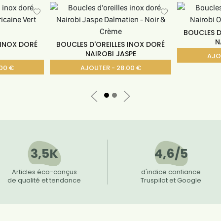
BOUCLES D
N
 INOX DORÉ
BOUCLES D'OREILLES INOX DORÉ
NAIROBI JASPE
AJO
00 €
AJOUTER - 28.00 €
3,5K
4,6/5
Articles éco-conçus
d'indice confiance
de qualité et tendance
Truspilot et Google