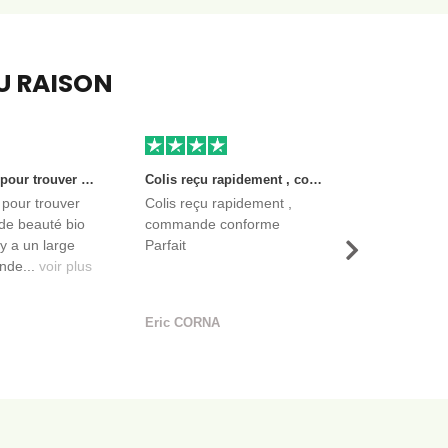
EU RAISON
Très bon site pour trouver des produits de beauté bio et certifiés. Il y a un large choix. Les vendeurs sont des entreprises françaises qui propose aussi des produits de qualité et moins chers que ce qu’on peut trouver dans des magasins.
Colis reçu rapidement , commande conforme Parfait
 pour trouver
Colis reçu rapidement ,
de beauté bio
commande conforme
l y a un large
Parfait
Suivant
nde...
voir plus
Eric CORNA