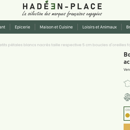
ant
Epicerie
Maison et Cuisine
Loisirs et Animaux
Br
s pétales blancs nacrés taille respective 5 cm boucles d'oreilles fai
Bo
ac
Ven
CO