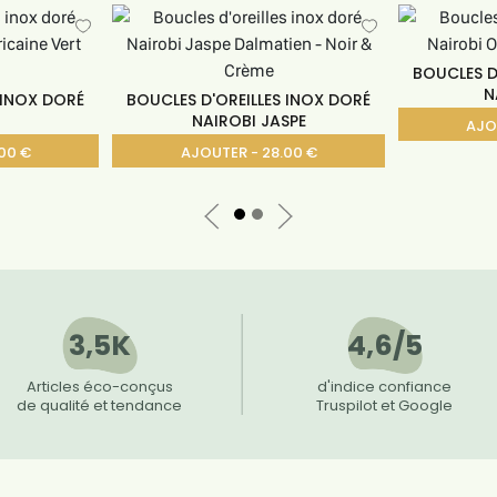
BOUCLES D
N
 INOX DORÉ
BOUCLES D'OREILLES INOX DORÉ
NAIROBI JASPE
AJO
00 €
AJOUTER - 28.00 €
3,5K
4,6/5
Articles éco-conçus
d'indice confiance
de qualité et tendance
Truspilot et Google