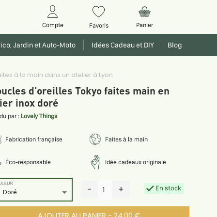
Panier
Compte
Favoris
ico, Jardin et Auto-Moto
Idées Cadeau et DIY
Blog
tes à la main dans un atelier à Lyon
ucles d'oreilles Tokyo faites main en
ier inox doré
du par :
Lovely Things
Fabrication française
Faites à la main
Éco-responsable
Idée cadeaux originale
ULEUR
-
+
En stock
1
Doré
AJOUTER AU PANIER - 24.00 €