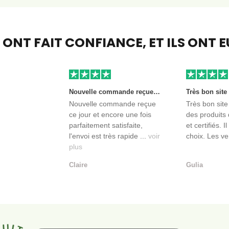
S ONT FAIT CONFIANCE,
ET ILS ONT 
Nouvelle commande reçue ce jour et encore une fois parfaitement satisfaite, l'envoi est très rapide et les produits sont toujours conditionnés de manière personnalisés. L'avantage de commander auprès de créateurs indépendants.
Nouvelle commande reçue
Très bon site
ce jour et encore une fois
des produits 
parfaitement satisfaite,
et certifiés. I
l'envoi est très rapide ...
voir
choix. Les ve
plus
Claire
Gulia