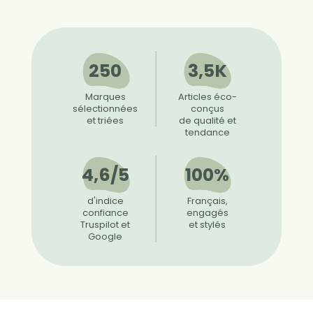
250
3,5K
Marques
Articles éco-
sélectionnées
conçus
et triées
de qualité et
tendance
4,6/5
100%
d'indice
Français,
confiance
engagés
Truspilot et
et stylés
Google