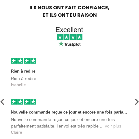
ILS NOUS ONT FAIT CONFIANCE,
ET ILS ONT EU RAISON
Rien à redire
Rien à redire
Isabelle
Précédent
S
Nouvelle commande reçue ce jour et encore une fois parfaitement satisfaite, l'envoi est très rapide et les produits sont toujours conditionnés de manière personnalisés. L'avantage de commander auprès de créateurs indépendants.
Nouvelle commande reçue ce jour et encore une fois
parfaitement satisfaite, l'envoi est très rapide ...
voir plus
Claire