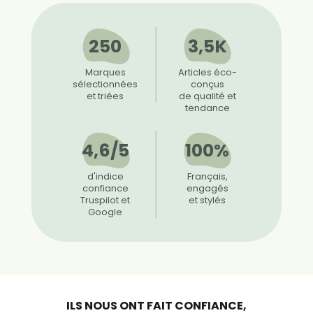
250
3,5K
Marques
Articles éco-
sélectionnées
conçus
et triées
de qualité et
tendance
4,6/5
100%
d'indice
Français,
confiance
engagés
Truspilot et
et stylés
Google
ILS NOUS ONT FAIT CONFIANCE,