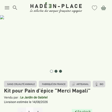
menu
search
SANS CRUAUTÉ ANIMALE
FABRIQUÉ EN FRANCE
ARTISANAL
BIO
Kit pour Pain d'épice "Merci Magali"
Vendu par :
Le Jardin de Gabriel
Livraison estimée le 14/08/2026
En stock