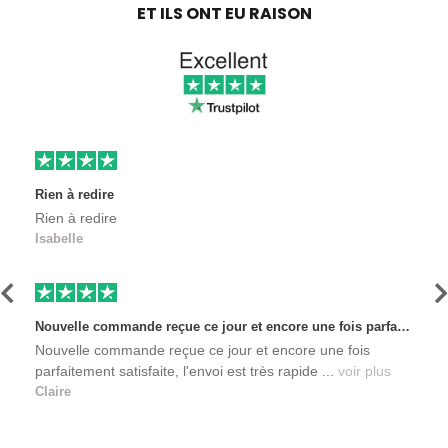
ET ILS ONT EU RAISON
Rien à redire
Rien à redire
Isabelle
Précédent
S
Nouvelle commande reçue ce jour et encore une fois parfaitement satisfaite, l'envoi est très rapide et les produits sont toujours conditionnés de manière personnalisés. L'avantage de commander auprès de créateurs indépendants.
Nouvelle commande reçue ce jour et encore une fois
parfaitement satisfaite, l'envoi est très rapide ...
voir plus
Claire