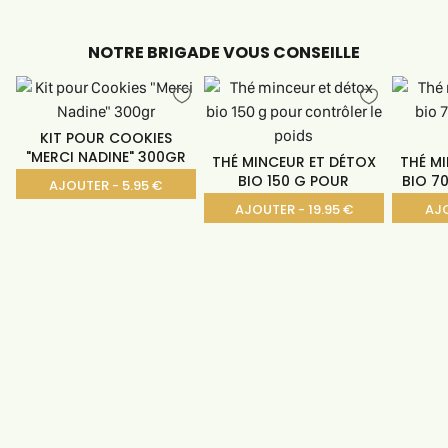
NOTRE BRIGADE VOUS CONSEILLE
KIT POUR COOKIES
"MERCI NADINE" 300GR
THÉ MINCEUR ET DÉTOX
THÉ M
BIO 150 G POUR
BIO 7
AJOUTER - 5.95 €
AJOUTER - 19.95 €
AJO